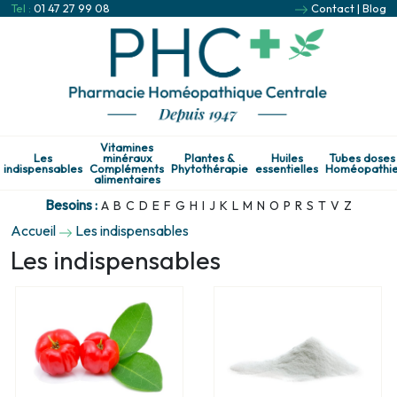
Tel :
01 47 27 99 08
Contact
|
Blog
Vitamines
Les
minéraux
Plantes &
Huiles
Tubes doses
indispensables
Compléments
Phytothérapie
essentielles
Homéopathi
alimentaires
Besoins :
A
B
C
D
E
F
G
H
I
J
K
L
M
N
O
P
R
S
T
V
Z
Accueil
Les indispensables
Les indispensables