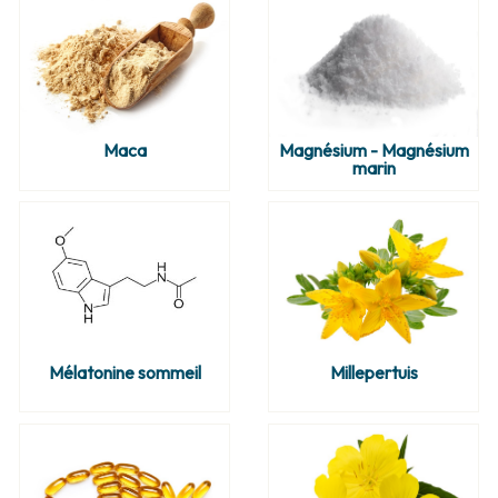
Maca
Magnésium - Magnésium
marin
Mélatonine sommeil
Millepertuis