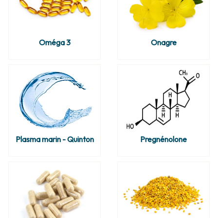
Oméga 3
Onagre
Plasma marin - Quinton
Pregnénolone