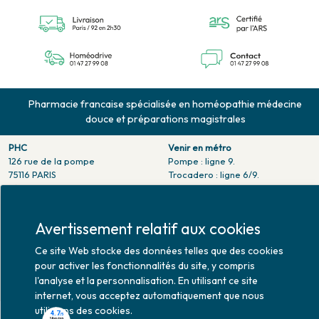
Pharmacie francaise spécialisée en homéopathie médecine
douce et préparations magistrales
PHC
Venir en métro
126 rue de la pompe
Pompe : ligne 9.
75116 PARIS
Trocadero : ligne 6/9.
Tél. 01 47 27 99 08
Victor hugo : ligne 2.
Fax. 01 47 55 03 61
Venir en bus
Horaires d'ouverture
Jean Monet : ligne 52.
Lundi : 10h30 - 20h00
Mardi au vendredi : 9h00 -
20h00
Samedi : 9h30 - 20h00