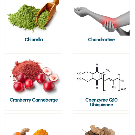
Chlorella
Chondroïtine
Cranberry Canneberge
Coenzyme Q10
Ubiquinone