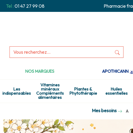
Tel :
01 47 27 99 08
Pharmacie fra
NOS MARQUES
APOTHICANN
Vitamines
Les
minéraux
Plantes &
Huiles
indispensables
Compléments
Phytothérapie
essentielles
alimentaires
Mes besoins
A