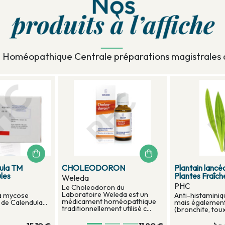
Homéopathique Centrale préparations magistrales 
tilité -
Memory in 5G - Mémoire et
FORMULE PH
concentration - Apothicann
STRESS
Apothicann
PHC
un complément
Formule pour soutenir les
Mélange de plu
mposé de 12
performances cérébrales, la
homéopathiques
ts sélectionnés
mémoire, la concentration, la
coordination ...