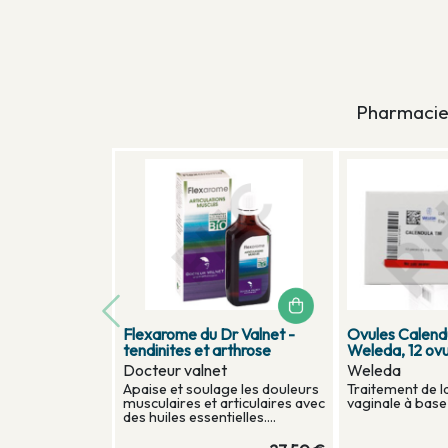
Pharmacie 
FORMULE PHC HOMEO -
Baby wish - Fer
ALLERGIE
Apothicann
PHC
Apothicann
Mélange de plusieurs souches
Baby wish est 
homéopathiques PHC...
alimentaire co
micro-nutrimen
spécifiquem...