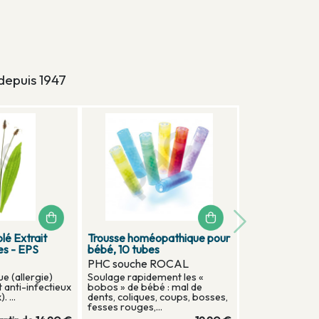
depuis 1947
C HOMEO -
Vivomixx neo 9 - 460
milliards U.F.C. - Flore
intestinale - Probiotiques
Vivomixx
sieurs souches
 PHC...
Le Vivomixx neo est une
nouvelle formulation de
probiotiques pour le confort
intestinal et le bien-�...