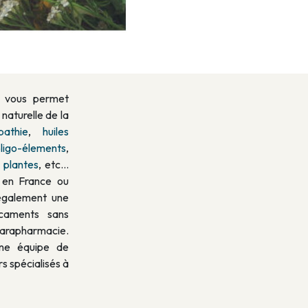
 vous permet
naturelle de la
athie
,
huiles
ligo-élements
,
 plantes
, etc…
n en France ou
également une
icaments sans
arapharmacie.
ne équipe de
s spécialisés à