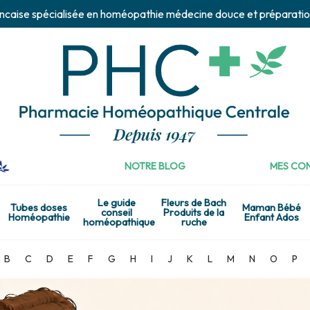
ncaise spécialisée en homéopathie médecine douce et préparatio
NOTRE BLOG
MES CON
Le guide
Fleurs de Bach
Tubes doses
Maman Bébé
conseil
Produits de la
Homéopathie
Enfant Ados
homéopathique
ruche
B
C
D
E
F
G
H
I
J
K
L
M
N
O
P