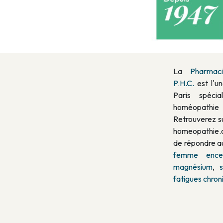
La
Pharmac
P.H.C.
est l'u
Paris spéci
homéopathie 
Retrouverez su
homeopathie.
de répondre au
femme encei
magnésium
,
fatigues chron