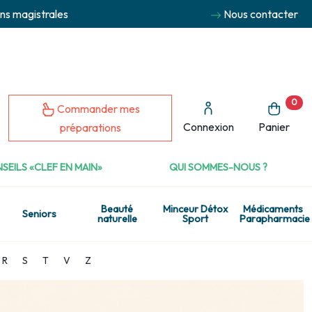
ns magistrales
Nous contacter
0
Commander mes
Connexion
Panier
préparations
SEILS «CLEF EN MAIN»
QUI SOMMES-NOUS ?
Beauté
Minceur Détox
Médicaments
Seniors
naturelle
Sport
Parapharmacie
R
S
T
V
Z