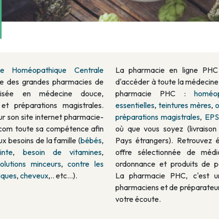
ie Homéopathique Centrale
La pharmacie en ligne PHC
ne des grandes pharmacies de
d'accéder à toute la médecine 
alisée en médecine douce,
pharmacie PHC :
homéop
et préparations magistrales.
essentielles
,
teintures mères
,
o
r son site internet pharmacie-
préparations magistrales
,
EPS
com toute sa compétence afin
où que vous soyez (livraiso
x besoins de la famille (
bébés
,
Pays étrangers). Retrouvez 
nte
,
besoin de vitamines
,
offre sélectionnée de méd
solutions minceurs
,
contre les
ordonnance et produits de p
iques
,
cheveux
,.. etc…).
La pharmacie PHC, c'est u
pharmaciens et de préparateur
votre écoute.