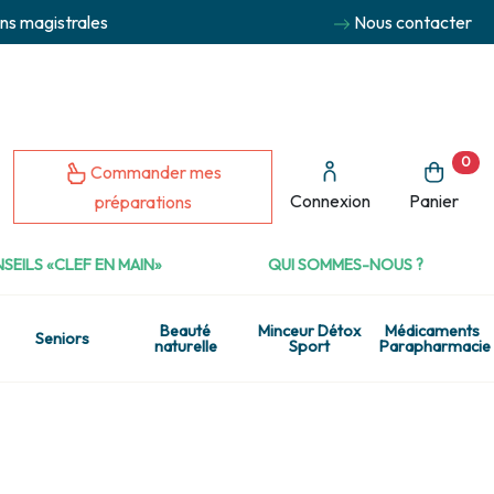
ns magistrales
Nous contacter
0
Commander mes
Connexion
Panier
préparations
SEILS «CLEF EN MAIN»
QUI SOMMES-NOUS ?
Beauté
Minceur Détox
Médicaments
Seniors
naturelle
Sport
Parapharmacie