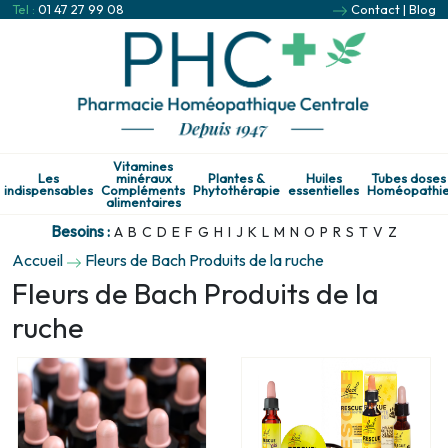
Tel :
01 47 27 99 08
Contact
|
Blog
Vitamines
Les
minéraux
Plantes &
Huiles
Tubes doses
indispensables
Compléments
Phytothérapie
essentielles
Homéopathi
alimentaires
Besoins :
A
B
C
D
E
F
G
H
I
J
K
L
M
N
O
P
R
S
T
V
Z
Accueil
Fleurs de Bach Produits de la ruche
Fleurs de Bach Produits de la
ruche