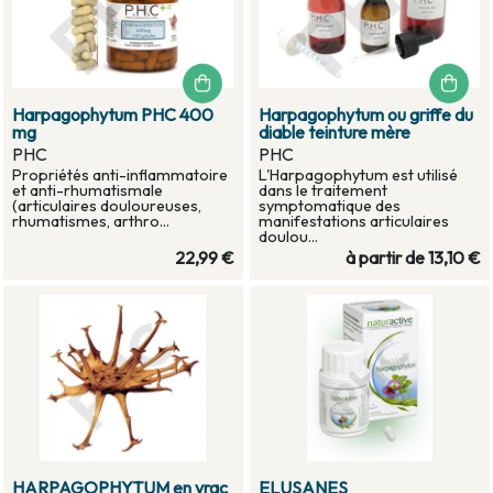
Harpagophytum PHC 400
Harpagophytum ou griffe du
mg
diable teinture mère
PHC
PHC
Propriétés anti-inflammatoire
L'Harpagophytum est utilisé
et anti-rhumatismale
dans le traitement
(articulaires douloureuses,
symptomatique des
rhumatismes, arthro...
manifestations articulaires
doulou...
22,99 €
à partir de
13,10 €
HARPAGOPHYTUM en vrac
ELUSANES