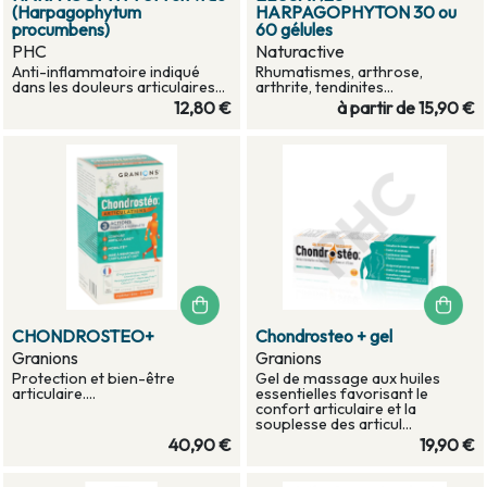
(Harpagophytum
HARPAGOPHYTON 30 ou
procumbens)
60 gélules
PHC
Naturactive
Anti-inflammatoire indiqué
Rhumatismes, arthrose,
dans les douleurs articulaires...
arthrite, tendinites...
12,80 €
à partir de
15,90 €
CHONDROSTEO+
Chondrosteo + gel
Granions
Granions
Protection et bien-être
Gel de massage aux huiles
articulaire....
essentielles favorisant le
confort articulaire et la
souplesse des articul...
40,90 €
19,90 €