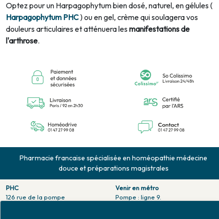
Optez pour un Harpagophytum bien dosé, naturel, en gélules (
Harpagophytum PHC
) ou en gel, crème qui soulagera vos
douleurs articulaires et atténuera les
manifestations de
l'arthrose
.
Pharmacie francaise spécialisée en homéopathie médecine
douce et préparations magistrales
PHC
Venir en métro
126 rue de la pompe
Pompe : ligne 9.
75116 PARIS
Trocadero : ligne 6/9.
Tél. 01 47 27 99 08
Victor hugo : ligne 2.