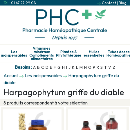
Tel :
01 47 27 99 08
Contact
|
Blog
Vitamines
Les
minéraux
Plantes &
Huiles
Tubes doses
indispensables
Compléments
Phytothérapie
essentielles
Homéopathi
alimentaires
Besoins :
A
B
C
D
E
F
G
H
I
J
K
L
M
N
O
P
R
S
T
V
Z
Accueil
Les indispensables
Harpagophytum griffe du
diable
Harpagophytum griffe du diable
8 produits correspondent à votre sélection