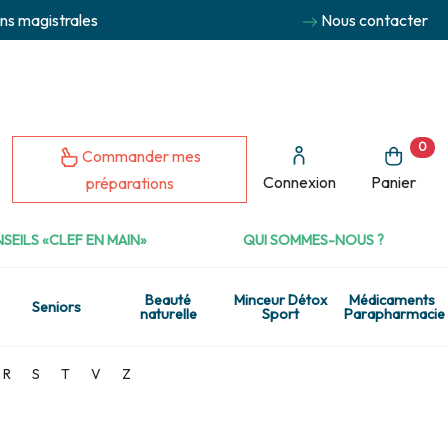
ns magistrales
Nous contacter
0
Commander mes
Connexion
Panier
préparations
SEILS «CLEF EN MAIN»
QUI SOMMES-NOUS ?
Beauté
Minceur Détox
Médicaments
Seniors
naturelle
Sport
Parapharmacie
R
S
T
V
Z