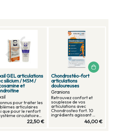
sil GEL articulations
Chondrostéo-fort
c silicium / MSM /
articulations
cosamine et
douloureuses
ndroitine
Granions
sil
Retrouvez confort et
souplesse de vos
onnus pour traiter les
articulations avec
blèmes articulaires
Chondrosteo fort. 10
si que pour le renfort
ingrédients agissant ...
système circulatoire...
22,50 €
46,00 €