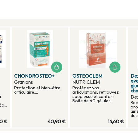
0
CHONDROSTEO+
OSTEOCLEM
Dex
ave
Granions
NUTRICLEM
glu
Protection et bien-être
Protégez vos
cho
articulaire....
articulations, retrouvez
à
souplesse et confort
Dex
Boite de 40 gélules...
Rec
o...
pro
ain
du 
0 €
40,90 €
14,60 €