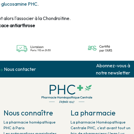
a
glucosamine PHC
.
t alors l'associer à la Chondroïtine.
icace antiarthrose
Abonnez-vous à
Nous contacter
notre newsletter
Nous connaître
La pharmacie
La pharmacie homépathique
La pharmacie Homéopathique
PHC à Paris
Centrale PHC, c’est avant tout un
Les préparations magistrales
trio de pharmaciens (Jean Luc