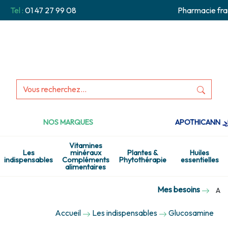
Tel :
01 47 27 99 08
Pharmacie fra
NOS MARQUES
APOTHICANN
Vitamines
Les
minéraux
Plantes &
Huiles
indispensables
Compléments
Phytothérapie
essentielles
alimentaires
Mes besoins
A
Accueil
Les indispensables
Glucosamine