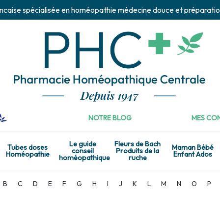
ncaise spécialisée en homéopathie médecine douce et préparatio
NOTRE BLOG
MES CON
Le guide
Fleurs de Bach
Tubes doses
Maman Bébé
conseil
Produits de la
Homéopathie
Enfant Ados
homéopathique
ruche
B
C
D
E
F
G
H
I
J
K
L
M
N
O
P