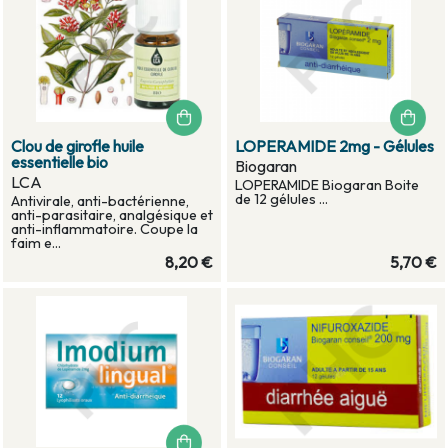
Clou de girofle huile
LOPERAMIDE 2mg - Gélules
essentielle bio
Biogaran
LCA
LOPERAMIDE Biogaran Boite
de 12 gélules ...
Antivirale, anti-bactérienne,
anti-parasitaire, analgésique et
anti-inflammatoire. Coupe la
faim e...
8,20 €
5,70 €