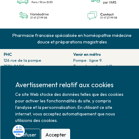
Pharmacie francaise spécialisée en homéopathie médecine
douce et préparations magistrales
PHC
Venir en métro
126 rue de la pompe
Pompe : ligne 9.
75116 PARIS
Trocadero : ligne 6/9.
Tél. 01 47 27 99 08
Victor hugo : ligne 2.
Fax. 01 47 55 03 61
Avertissement relatif aux cookies
Venir en bus
Horaires d'ouverture
Jean Monet : ligne 52.
Ce site Web stocke des données telles que des cookies
Lundi : 10h30 - 20h00
Mardi au vendredi : 9h00 -
pour activer les fonctionnalités du site, y compris
20h00
l'analyse et la personnalisation. En utilisant ce site
Samedi : 9h30 - 20h00
internet, vous acceptez automatiquement que nous
utilisions des cookies.
Refuser
Accepter