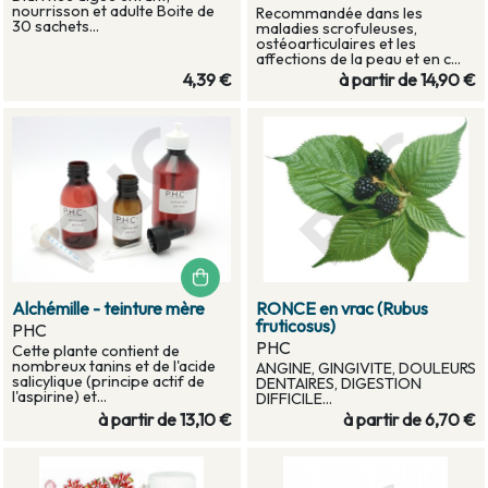
nourrisson et adulte Boite de
Recommandée dans les
30 sachets...
maladies scrofuleuses,
ostéoarticulaires et les
affections de la peau et en c...
4,39 €
à partir de
14,90 €
Alchémille - teinture mère
RONCE en vrac (Rubus
fruticosus)
PHC
PHC
Cette plante contient de
nombreux tanins et de l'acide
ANGINE, GINGIVITE, DOULEURS
salicylique (principe actif de
DENTAIRES, DIGESTION
l'aspirine) et...
DIFFICILE...
à partir de
13,10 €
à partir de
6,70 €