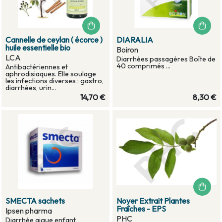
Cannelle de ceylan ( écorce )
DIARALIA
huile essentielle bio
Boiron
LCA
Diarrhées passagères Boîte de
40 comprimés ...
Antibactériennes et
aphrodisiaques. Elle soulage
les infections diverses : gastro,
diarrhées, urin...
14,70 €
8,30 €
SMECTA sachets
Noyer Extrait Plantes
Fraîches - EPS
Ipsen pharma
PHC
Diarrhée aigue enfant,