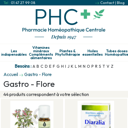
Tel :
01 47 27 99 08
Contact
|
Blog
Vitamines
Les
minéraux
Plantes &
Huiles
Tubes doses
indispensables
Compléments
Phytothérapie
essentielles
Homéopathi
alimentaires
Besoins :
A
B
C
D
E
F
G
H
I
J
K
L
M
N
O
P
R
S
T
V
Z
Accueil
Gastro - Flore
Gastro - Flore
44 produits correspondent à votre sélection