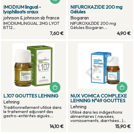
IMODIUM lingual -
NIFUROXAZIDE 200 mg
lyophilisats oraux
Gélules
johnson & johnson sb france
Biogaran
IMODIUMLINGUAL 2MG LYOT
NIFUROXAZIDE 200 mg
BT12...
Gélules Biogaran ...
7,60 €
4,90 €
L.107 GOUTTES LEHNING
NUX VOMICA COMPLEXE
LEHNING N°49 GOUTTES
Lehning
Lehning
Traditionnellement utilisé dans
le traitement adjuvant des
Utilisé dans les indigestions
gastro-entérites aiguës....
alimentaires ( nausées,
vomissements, diarrhées...)...
14,10 €
15,90 €