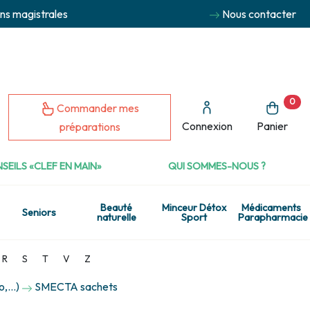
ns magistrales
Nous contacter
0
Commander mes
Connexion
Panier
préparations
SEILS «CLEF EN MAIN»
QUI SOMMES-NOUS ?
Beauté
Minceur Détox
Médicaments
Seniors
naturelle
Sport
Parapharmacie
R
S
T
V
Z
,...)
SMECTA sachets