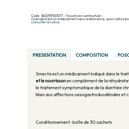
Code : 3400931923077 - Visuel non contractuel -
Ce produit est un médicament sans ordonnance , pour votre sécu
consulter la notice.
PRESENTATION
COMPOSITION
POS
Smecta est un médicament indiqué dans le tr
et le nourrisson
en complément de la réhydratatio
le traitement symptomatique de la diarrhée ch
liées aux affections oesogastroduodénales et c
Conditionnement : boîte de 30 sachets