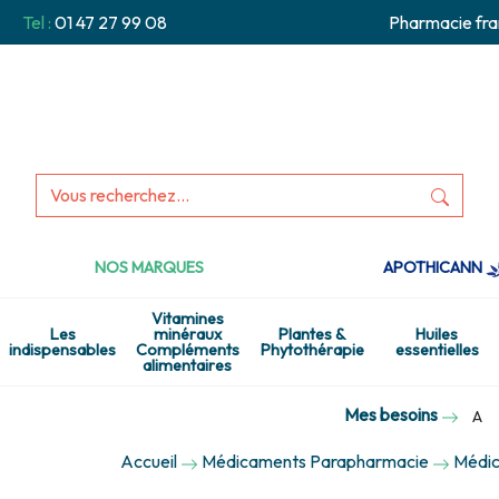
Tel :
01 47 27 99 08
Pharmacie fra
NOS MARQUES
APOTHICANN
Vitamines
Les
minéraux
Plantes &
Huiles
indispensables
Compléments
Phytothérapie
essentielles
alimentaires
Mes besoins
A
Accueil
Médicaments Parapharmacie
Médic