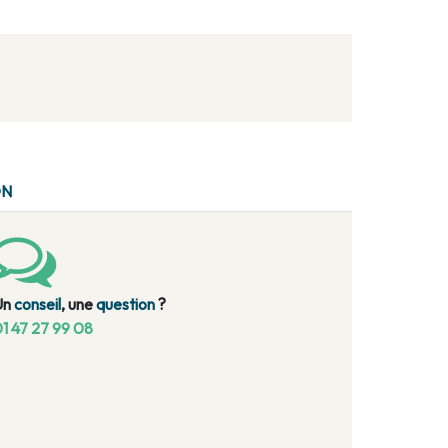
ON
Un
conseil
, une
question
?
1 47 27 99 08