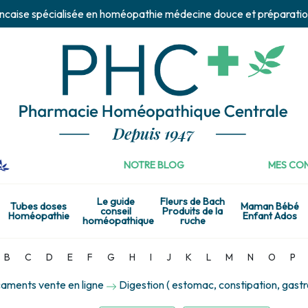
ncaise spécialisée en homéopathie médecine douce et préparatio
NOTRE BLOG
MES CON
Le guide
Fleurs de Bach
Tubes doses
Maman Bébé
conseil
Produits de la
Homéopathie
Enfant Ados
homéopathique
ruche
B
C
D
E
F
G
H
I
J
K
L
M
N
O
P
aments vente en ligne
Digestion ( estomac, constipation, gastro