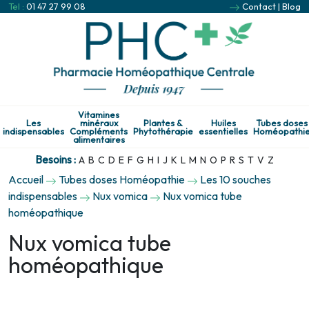
Tel :
01 47 27 99 08
Contact
|
Blog
Vitamines
Les
minéraux
Plantes &
Huiles
Tubes doses
indispensables
Compléments
Phytothérapie
essentielles
Homéopathi
alimentaires
Besoins :
A
B
C
D
E
F
G
H
I
J
K
L
M
N
O
P
R
S
T
V
Z
Accueil
Tubes doses Homéopathie
Les 10 souches
indispensables
Nux vomica
Nux vomica tube
homéopathique
Nux vomica tube
homéopathique