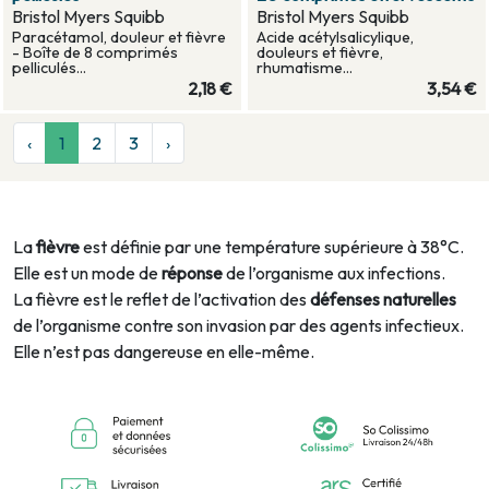
Bristol Myers Squibb
Bristol Myers Squibb
Paracétamol, douleur et fièvre
Acide acétylsalicylique,
- Boîte de 8 comprimés
douleurs et fièvre,
pelliculés...
rhumatisme...
2,18 €
3,54 €
‹
1
2
3
›
La
fièvre
est définie par une température supérieure à 38°C.
Elle est un mode de
réponse
de l’organisme aux infections.
La fièvre est le reflet de l’activation des
défenses naturelles
de l’organisme contre son invasion par des agents infectieux.
Elle n’est pas dangereuse en elle-même.