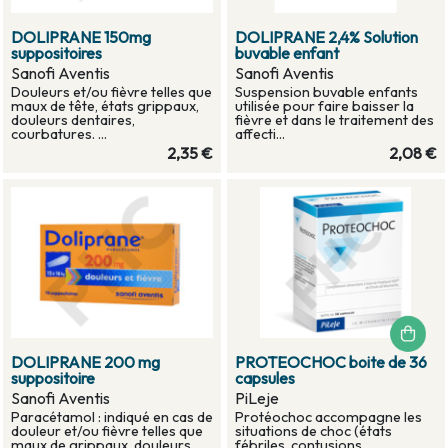
DOLIPRANE 150mg
DOLIPRANE 2,4% Solution
suppositoires
buvable enfant
Sanofi Aventis
Sanofi Aventis
Douleurs et/ou fièvre telles que
Suspension buvable enfants
maux de tête, états grippaux,
utilisée pour faire baisser la
douleurs dentaires,
fièvre et dans le traitement des
courbatures. ...
affecti...
2,35 €
2,08 €
DOLIPRANE 200 mg
PROTEOCHOC boite de 36
suppositoire
capsules
Sanofi Aventis
PiLeje
Paracétamol : indiqué en cas de
Protéochoc accompagne les
douleur et/ou fièvre telles que
situations de choc (états
maux de grippaux, douleurs
fébriles, contusions,