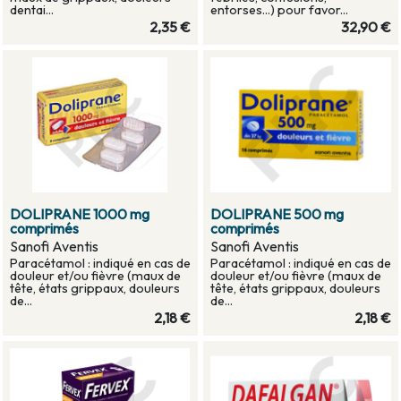
dentai...
entorses...) pour favor...
2,35 €
32,90 €
DOLIPRANE 1000 mg
DOLIPRANE 500 mg
comprimés
comprimés
Sanofi Aventis
Sanofi Aventis
Paracétamol : indiqué en cas de
Paracétamol : indiqué en cas de
douleur et/ou fièvre (maux de
douleur et/ou fièvre (maux de
tête, états grippaux, douleurs
tête, états grippaux, douleurs
de...
de...
2,18 €
2,18 €