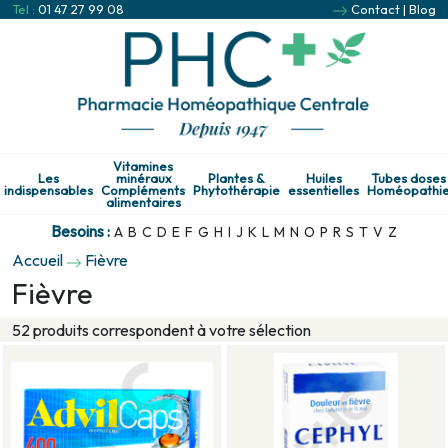
Tel :
01 47 27 99 08
Contact
|
Blog
Vitamines
Les
minéraux
Plantes &
Huiles
Tubes doses
indispensables
Compléments
Phytothérapie
essentielles
Homéopathi
alimentaires
Besoins :
A
B
C
D
E
F
G
H
I
J
K
L
M
N
O
P
R
S
T
V
Z
Accueil
Fièvre
Fièvre
52 produits correspondent à votre sélection