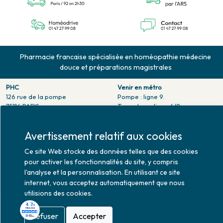
Pharmacie francaise spécialisée en homéopathie médecine
douce et préparations magistrales
PHC
Venir en métro
126 rue de la pompe
Pompe : ligne 9.
75116 PARIS
Trocadero : ligne 6/9.
Tél. 01 47 27 99 08
Victor hugo : ligne 2.
Fax. 01 47 55 03 61
Avertissement relatif aux cookies
Venir en bus
Horaires d'ouverture
Jean Monet : ligne 52.
Ce site Web stocke des données telles que des cookies
Lundi : 10h30 - 20h00
Mardi au vendredi : 9h00 -
pour activer les fonctionnalités du site, y compris
20h00
l'analyse et la personnalisation. En utilisant ce site
Samedi : 9h30 - 20h00
internet, vous acceptez automatiquement que nous
utilisions des cookies.
Refuser
Accepter