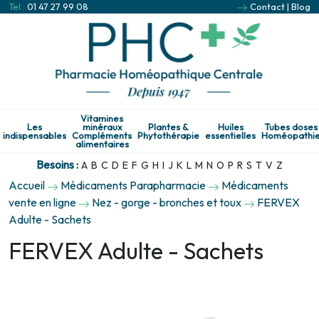
Tel :
01 47 27 99 08
Contact
|
Blog
Vitamines
Les
minéraux
Plantes &
Huiles
Tubes doses
indispensables
Compléments
Phytothérapie
essentielles
Homéopathi
alimentaires
Besoins :
A
B
C
D
E
F
G
H
I
J
K
L
M
N
O
P
R
S
T
V
Z
Accueil
Médicaments Parapharmacie
Médicaments
vente en ligne
Nez - gorge - bronches et toux
FERVEX
Adulte - Sachets
FERVEX Adulte - Sachets