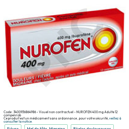
Code : 3400936864986 - Visuel non contractuel - NUROFEN 400 mg Adulte 12
compenrob
Ce produit est un médicament sans ordonnance , pour votre sécurité,
veillez à
consulter la notice.
Fièvre
Mal de tête-Migraine
Règles douloureuses