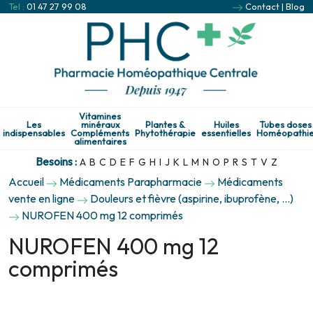
Tel :
01 47 27 99 08
Contact
|
Blog
Vitamines
Les
minéraux
Plantes &
Huiles
Tubes doses
indispensables
Compléments
Phytothérapie
essentielles
Homéopathi
alimentaires
Besoins :
A
B
C
D
E
F
G
H
I
J
K
L
M
N
O
P
R
S
T
V
Z
Accueil
Médicaments Parapharmacie
Médicaments
vente en ligne
Douleurs et fièvre (aspirine, ibuprofène, ...)
NUROFEN 400 mg 12 comprimés
NUROFEN 400 mg 12
comprimés