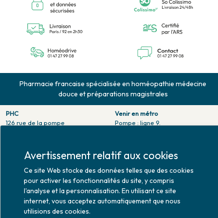
Pharmacie francaise spécialisée en homéopathie médecine
douce et préparations magistrales
PHC
Venir en métro
126 rue de la pompe
Pompe : ligne 9.
75116 PARIS
Trocadero : ligne 6/9.
Tél. 01 47 27 99 08
Victor hugo : ligne 2.
Fax. 01 47 55 03 61
Avertissement relatif aux cookies
Venir en bus
Horaires d'ouverture
Jean Monet : ligne 52.
Ce site Web stocke des données telles que des cookies
Lundi : 10h30 - 20h00
pour activer les fonctionnalités du site, y compris
Mardi au vendredi : 9h00 -
l'analyse et la personnalisation. En utilisant ce site
20h00
internet, vous acceptez automatiquement que nous
Samedi : 9h30 - 20h00
utilisions des cookies.