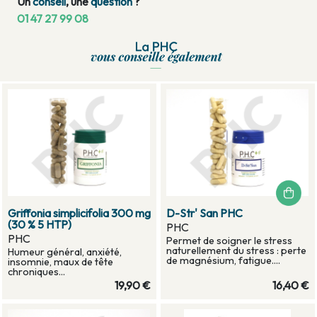
Un
conseil
, une
question
?
01 47 27 99 08
Griffonia simplicifolia 300 mg
D-Str' San PHC
(30 % 5 HTP)
PHC
PHC
Permet de soigner le stress
naturellement du stress : perte
Humeur général, anxiété,
de magnésium, fatigue....
insomnie, maux de tête
chroniques...
19,90 €
16,40 €