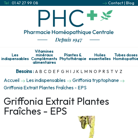
Tel :
01 47 27 99 08
Contact
|
Blog
Vitamines
Les
minéraux
Plantes &
Huiles
Tubes doses
indispensables
Compléments
Phytothérapie
essentielles
Homéopathi
alimentaires
Besoins :
A
B
C
D
E
F
G
H
I
J
K
L
M
N
O
P
R
S
T
V
Z
Accueil
Les indispensables
Griffonia tryptophane
Griffonia Extrait Plantes Fraîches - EPS
Griffonia Extrait Plantes
Fraîches - EPS