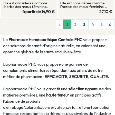
Elle est considérée comme
Elle est considérée comme
l’herbe des maux féminins....
l’herbe des maux féminins....
à partir de
14,90 €
27,10 €
‹
1
2
3
4
5
6
La
Pharmacie Homéopathique Centrale PHC
vous propose
des solutions de santé d’origine naturelle, en valorisant une
approche globale de la santé et du bien-être.
La pharmacie PHC vous propose une gamme de
compléments alimentaires répondant aux piliers de notre
métier de pharmacien :
EFFICACITE, SECURITE, QUALITE.
La pharmacie PHC vous garantit une
sélection rigoureuse
des
matières premières, une
haute teneur
en principes actifs,
l'absence de produits
d'enrobage/colorants/conservateurs/etc... et une fabrication
française respectant les critères les plus sévères de l’industrie