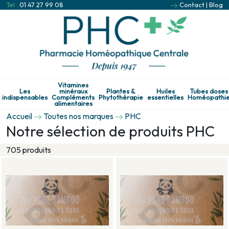
Tel :
01 47 27 99 08
Contact
|
Blog
Vitamines
Les
minéraux
Plantes &
Huiles
Tubes doses
indispensables
Compléments
Phytothérapie
essentielles
Homéopathi
alimentaires
Accueil
Toutes nos marques
PHC
Notre sélection de produits PHC
705 produits