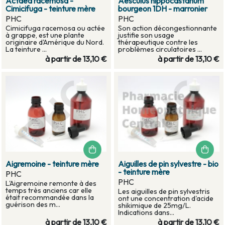
Actaea racemosa -
Aesculus hippocastanum
Cimicifuga - teinture mère
bourgeon 1DH - marronier
PHC
PHC
Cimicifuga racemosa ou actée
Son action décongestionnante
à grappe, est une plante
justifie son usage
originaire d'Amérique du Nord.
thérapeutique contre les
La teinture ...
problèmes circulatoires ...
à partir de
13,10 €
à partir de
13,10 €
Aigremoine - teinture mère
Aiguilles de pin sylvestre - bio
- teinture mère
PHC
PHC
L'Aigremoine remonte à des
temps très anciens car elle
Les aiguilles de pin sylvestris
était recommandée dans la
ont une concentration d'acide
guérison des m...
shikimique de 25mg/L.
Indications dans...
à partir de
13,10 €
à partir de
13,10 €