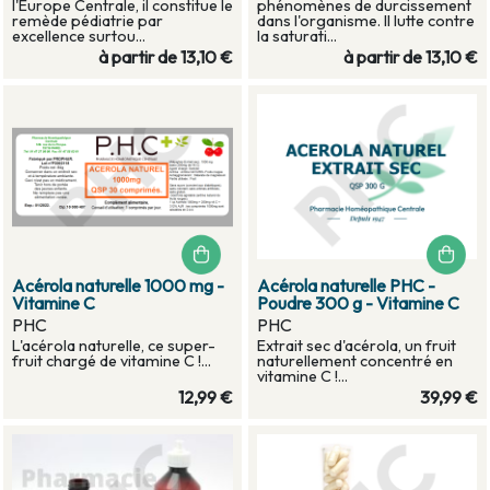
l'Europe Centrale, il constitue le
phénomènes de durcissement
remède pédiatrie par
dans l'organisme. Il lutte contre
excellence surtou...
la saturati...
à partir de
13,10 €
à partir de
13,10 €
Acérola naturelle 1000 mg -
Acérola naturelle PHC -
Vitamine C
Poudre 300 g - Vitamine C
PHC
PHC
L'acérola naturelle, ce super-
Extrait sec d'acérola, un fruit
fruit chargé de vitamine C !...
naturellement concentré en
vitamine C !...
12,99 €
39,99 €