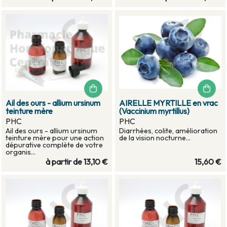
Ail des ours - allium ursinum
AIRELLE MYRTILLE en vrac
teinture mère
(Vaccinium myrtillus)
PHC
PHC
Ail des ours - allium ursinum
Diarrhées, colite, amélioration
teinture mère pour une action
de la vision nocturne...
dépurative complète de votre
organis...
à partir de
13,10 €
15,60 €