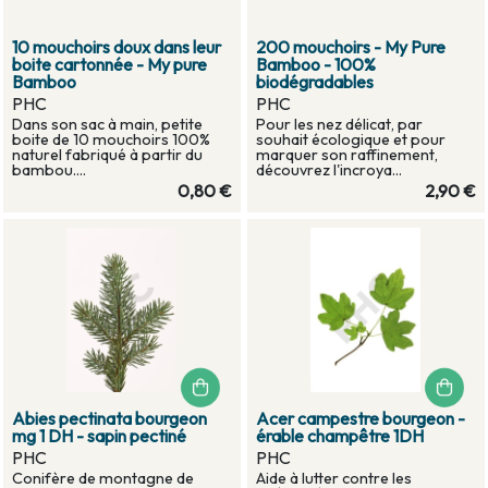
10 mouchoirs doux dans leur
200 mouchoirs - My Pure
boite cartonnée - My pure
Bamboo - 100%
Bamboo
biodégradables
PHC
PHC
Dans son sac à main, petite
Pour les nez délicat, par
boite de 10 mouchoirs 100%
souhait écologique et pour
naturel fabriqué à partir du
marquer son raffinement,
bambou....
découvrez l'incroya...
0,80 €
2,90 €
Abies pectinata bourgeon
Acer campestre bourgeon -
mg 1 DH - sapin pectiné
érable champêtre 1DH
PHC
PHC
Conifère de montagne de
Aide à lutter contre les