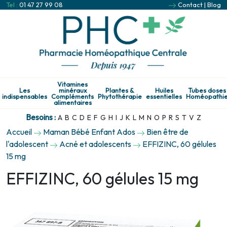
Tel :
01 47 27 99 08
Contact
|
Blog
Vitamines
Les
minéraux
Plantes &
Huiles
Tubes doses
indispensables
Compléments
Phytothérapie
essentielles
Homéopathi
alimentaires
Besoins :
A
B
C
D
E
F
G
H
I
J
K
L
M
N
O
P
R
S
T
V
Z
Accueil
Maman Bébé Enfant Ados
Bien être de
l'adolescent
Acné et adolescents
EFFIZINC, 60 gélules
15 mg
EFFIZINC, 60 gélules 15 mg