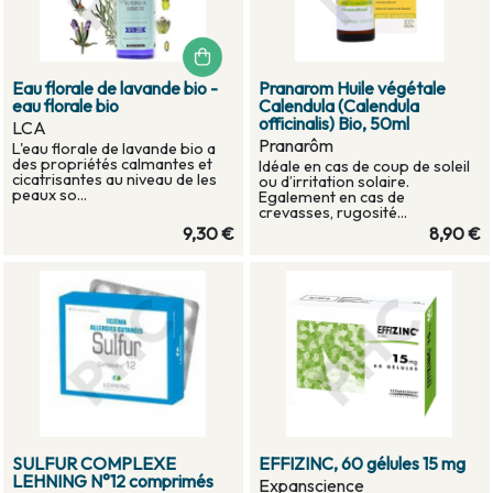
Eau florale de lavande bio -
Pranarom Huile végétale
eau florale bio
Calendula (Calendula
officinalis) Bio, 50ml
LCA
Pranarôm
L'eau florale de lavande bio a
des propriétés calmantes et
Idéale en cas de coup de soleil
cicatrisantes au niveau de les
ou d’irritation solaire.
peaux so...
Egalement en cas de
crevasses, rugosité...
9,30 €
8,90 €
SULFUR COMPLEXE
EFFIZINC, 60 gélules 15 mg
LEHNING N°12 comprimés
Expanscience