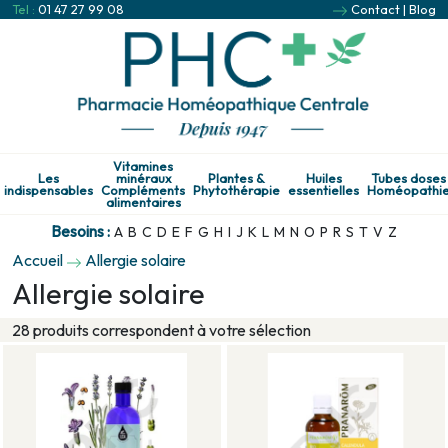
Tel :
01 47 27 99 08
Contact
|
Blog
Vitamines
Les
minéraux
Plantes &
Huiles
Tubes doses
indispensables
Compléments
Phytothérapie
essentielles
Homéopathi
alimentaires
Besoins :
A
B
C
D
E
F
G
H
I
J
K
L
M
N
O
P
R
S
T
V
Z
Accueil
Allergie solaire
Allergie solaire
28 produits correspondent à votre sélection