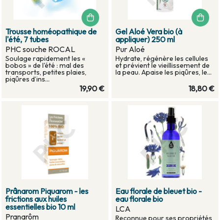
Trousse homéopathique de
Gel Aloé Vera bio (à
l'été, 7 tubes
appliquer) 250 ml
PHC souche ROCAL
Pur Aloé
Soulage rapidement les «
Hydrate, régénère les cellules
bobos » de l'été : mal des
et prévient le vieillissement de
transports, petites plaies,
la peau. Apaise les piqûres, le...
piqûres d’ins...
19,90 €
18,80 €
Prânarom Piquarom - les
Eau florale de bleuet bio -
frictions aux huiles
eau florale bio
essentielles bio 10 ml
LCA
Pranarôm
Reconnue pour ses propriétés