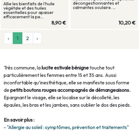
décongestionnantes et
Allie les bienfaits de l'huile
calmantes oculaire. ...
végétale et des huiles
essentielles pour apaiser
efficacement la pe...
8,90 €
10,20 €
‹
1
2
›
Très commune, la
lucite estivale bénigne
touche tout
particulièrement les femmes entre 15 et 35 ans. Aussi
inconfortable qu’inesthétique, elle se manifeste sous forme
de
petits boutons rouges accompagnés de démangeaisons.
Epargnant le visage, elle se localise sur le décolleté, les
épaules, les bras et les jambes, sans oublier le dos des pieds.
En savoir plus :
-
"Allergie au soleil : symptômes, prévention et traitements"