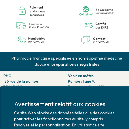
Pharmacie francaise spécialisée en homéopathie médecine
douce et préparations magistrales
PHC
Venir en métro
126 rue de la pompe
Pompe : ligne 9.
75116 PARIS
Trocadero : ligne 6/9.
Tél. 01 47 27 99 08
Victor hugo : ligne 2.
Fax. 01 47 55 03 61
Avertissement relatif aux cookies
Venir en bus
Horaires d'ouverture
Jean Monet : ligne 52.
Ce site Web stocke des données telles que des cookies
Lundi : 10h30 - 20h00
Mardi au vendredi : 9h00 -
pour activer les fonctionnalités du site, y compris
20h00
l'analyse et la personnalisation. En utilisant ce site