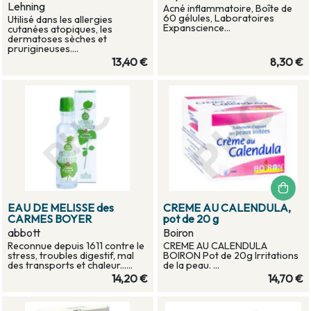
Lehning
Acné inflammatoire, Boîte de
60 gélules, Laboratoires
Utilisé dans les allergies
Expanscience...
cutanées atopiques, les
dermatoses sèches et
prurigineuses....
13,40 €
8,30 €
EAU DE MELISSE des
CREME AU CALENDULA,
CARMES BOYER
pot de 20 g
abbott
Boiron
Reconnue depuis 1611 contre le
CREME AU CALENDULA
stress, troubles digestif, mal
BOIRON Pot de 20g Irritations
des transports et chaleur......
de la peau. ...
14,20 €
14,70 €