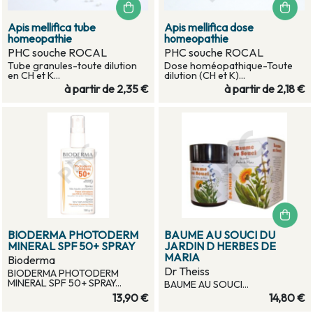
Apis mellifica tube
Apis mellifica dose
homeopathie
homeopathie
PHC souche ROCAL
PHC souche ROCAL
Tube granules-toute dilution
Dose homéopathique-Toute
en CH et K...
dilution (CH et K)...
à partir de
2,35 €
à partir de
2,18 €
BIODERMA PHOTODERM
BAUME AU SOUCI DU
MINERAL SPF 50+ SPRAY
JARDIN D HERBES DE
MARIA
Bioderma
Dr Theiss
BIODERMA PHOTODERM
MINERAL SPF 50+ SPRAY...
BAUME AU SOUCI...
13,90 €
14,80 €