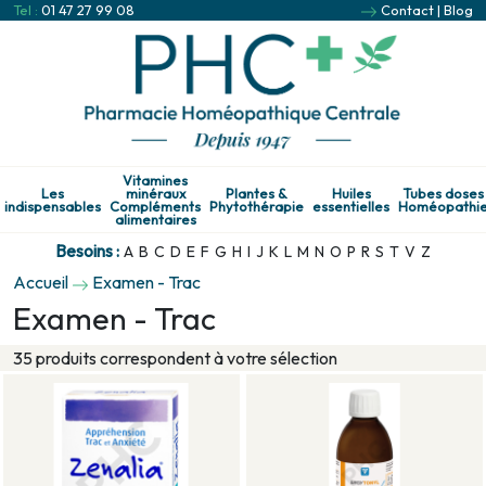
Tel :
01 47 27 99 08
Contact
|
Blog
Vitamines
Les
minéraux
Plantes &
Huiles
Tubes doses
indispensables
Compléments
Phytothérapie
essentielles
Homéopathi
alimentaires
Besoins :
A
B
C
D
E
F
G
H
I
J
K
L
M
N
O
P
R
S
T
V
Z
Accueil
Examen - Trac
Examen - Trac
35 produits correspondent à votre sélection