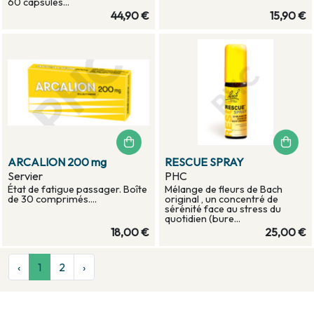
60 capsules...
44,90 €
15,90 €
ARCALION 200 mg
RESCUE SPRAY
Servier
PHC
État de fatigue passager. Boîte
Mélange de fleurs de Bach
de 30 comprimés....
original , un concentré de
sérénité face au stress du
quotidien (bure...
18,00 €
25,00 €
‹
1
2
›