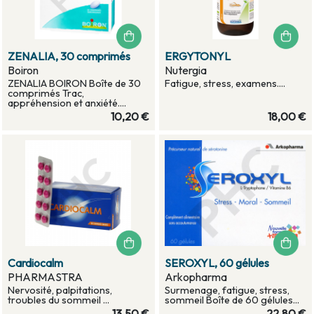
ZENALIA, 30 comprimés
ERGYTONYL
Boiron
Nutergia
ZENALIA BOIRON Boîte de 30
Fatigue, stress, examens....
comprimés Trac,
appréhension et anxiété....
10,20 €
18,00 €
Cardiocalm
SEROXYL, 60 gélules
PHARMASTRA
Arkopharma
Nervosité, palpitations,
Surmenage, fatigue, stress,
troubles du sommeil ...
sommeil Boîte de 60 gélules...
13,50 €
22,80 €