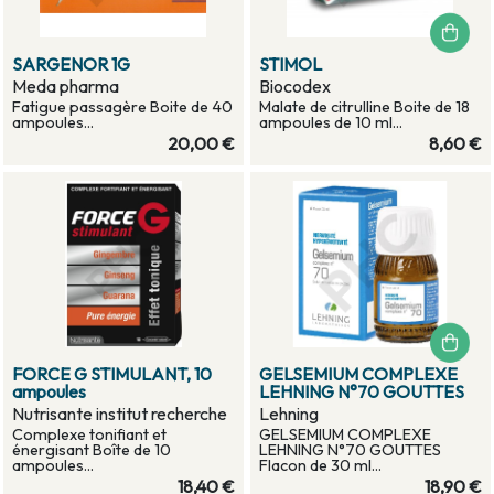
SARGENOR 1G
STIMOL
Meda pharma
Biocodex
Fatigue passagère Boite de 40
Malate de citrulline Boite de 18
ampoules...
ampoules de 10 ml...
20,00 €
8,60 €
FORCE G STIMULANT, 10
GELSEMIUM COMPLEXE
ampoules
LEHNING N°70 GOUTTES
Nutrisante institut recherche
Lehning
Complexe tonifiant et
GELSEMIUM COMPLEXE
énergisant Boîte de 10
LEHNING N°70 GOUTTES
ampoules...
Flacon de 30 ml...
18,40 €
18,90 €