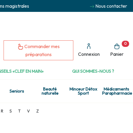
ns magistrales
Nous contacter
0
Commander mes
Connexion
Panier
préparations
SEILS «CLEF EN MAIN»
QUI SOMMES-NOUS ?
Beauté
Minceur Détox
Médicaments
Seniors
naturelle
Sport
Parapharmacie
R
S
T
V
Z