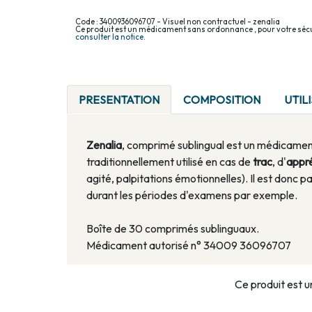
Code : 3400936096707 - Visuel non contractuel - zenalia
Ce produit est un médicament sans ordonnance , pour votre sécu
consulter la notice.
PRESENTATION
COMPOSITION
UTIL
Zenalia
, comprimé sublingual est un médicame
traditionnellement utilisé en cas de
trac
, d'
appr
agité, palpitations émotionnelles). Il est donc 
durant les périodes d'examens par exemple.
Boîte de 30 comprimés sublinguaux.
Médicament autorisé n° 34009 36096707
Ce produit est u