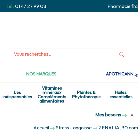
Tel :
01 47 27 99 08
Pharmacie fra
NOS MARQUES
APOTHICANN
Vitamines
Les
minéraux
Plantes &
Huiles
indispensables
Compléments
Phytothérapie
essentielles
alimentaires
Mes besoins
A
Accueil
Stress - angoisse
ZENALIA, 30 com