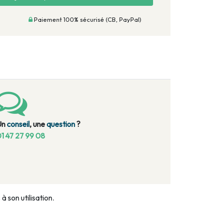
Paiement 100% sécurisé (CB, PayPal)
Un
conseil
, une
question
?
1 47 27 99 08
 son utilisation.