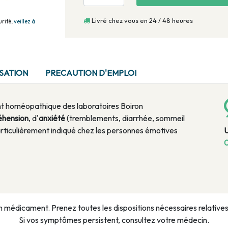
Livré chez vous en 24 / 48 heures
rité,
veillez à
ISATION
PRECAUTION D'EMPLOI
nt homéopathique des laboratoires Boiron
éhension
, d'
anxiété
(tremblements, diarrhée, sommeil
particulièrement indiqué chez les personnes émotives
0
n médicament. Prenez toutes les dispositions nécessaires relatives à
Si vos symptômes persistent, consultez votre médecin.