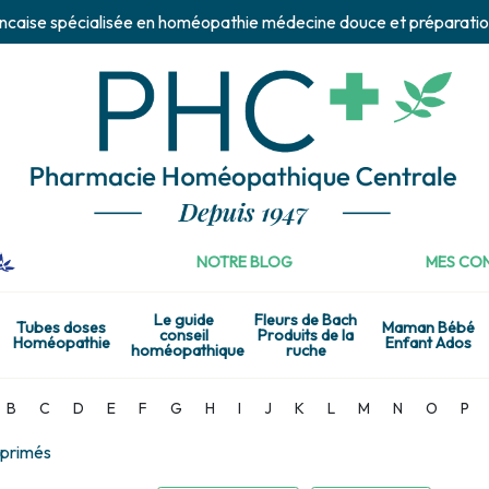
ncaise spécialisée en homéopathie médecine douce et préparatio
NOTRE BLOG
MES CON
Le guide
Fleurs de Bach
Tubes doses
Maman Bébé
conseil
Produits de la
Homéopathie
Enfant Ados
homéopathique
ruche
B
C
D
E
F
G
H
I
J
K
L
M
N
O
P
primés