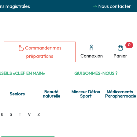
ns magistrales
Nous contacter
0
Commander mes
Connexion
Panier
préparations
SEILS «CLEF EN MAIN»
QUI SOMMES-NOUS ?
Beauté
Minceur Détox
Médicaments
Seniors
naturelle
Sport
Parapharmacie
R
S
T
V
Z