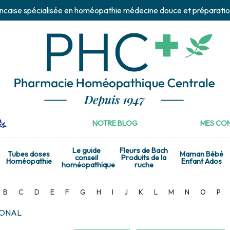
ncaise spécialisée en homéopathie médecine douce et préparatio
NOTRE BLOG
MES CON
Le guide
Fleurs de Bach
Tubes doses
Maman Bébé
conseil
Produits de la
Homéopathie
Enfant Ados
homéopathique
ruche
B
C
D
E
F
G
H
I
J
K
L
M
N
O
P
TONAL