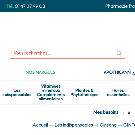
Tel :
01 47 27 99 08
Pharmacie fra
NOS MARQUES
APOTHICANN
Vitamines
Les
minéraux
Plantes &
Huiles
indispensables
Compléments
Phytothérapie
essentielles
alimentaires
Mes besoins
A
Accueil
Les indispensables
Ginseng
GIN