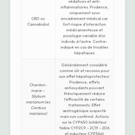
sédatives et anti-
inflammatoires. Prudence,
uniquement sous
CBD ou
encadrement médical car
Cannabidiol
fort risque d’interaction
médicamenteuse et
posologie variable d’un
individu à l’autre. Contre-
indiqué en cas de troubles
hépatiques
Généralement considéré
comme sûr et reconnu pour
son effet hépatoprotecteur.
Prudence, effets
Chardon-
antioxydants pouvant
marie –
théoriquement réduire
Silybum
l’efficacité de certains
marianum
(ex
traitements. Effet
Carduus
œstrogénique suspecté
marianus)
mais non confirmé. Actions
sur le CYP450 (inhibiteur
faible CYP2C9 – 2C19 – 2D6
et inducteur CYP3A4)