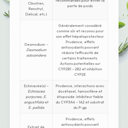
recommandés pour éviter la
Clinutren,
perte de poids
Renutryl,
Delical, etc.)
Généralement considéré
comme sûr et reconnu pour
son effet hépatoprotecteur.
Prudence, effets
Desmodium
–
antioxydants pouvant
Desmodium
réduire l’efficacité de
adscendens
certains traitements.
Actions potentielles sur
CYP2B1 – 2B2 et inhibition
CYP2E
Echinacée(s) –
Prudence, interactions avec
Echinacea
docétaxel, tamoxifène et
purpurea, E.
étoposide. Inhibiteur faible
angustifolia
et
du CYP3A4 – 1A2 et substrat
E. pallida
du P-gp
Prudence, effets
antioxydants pouvant
Extrait de