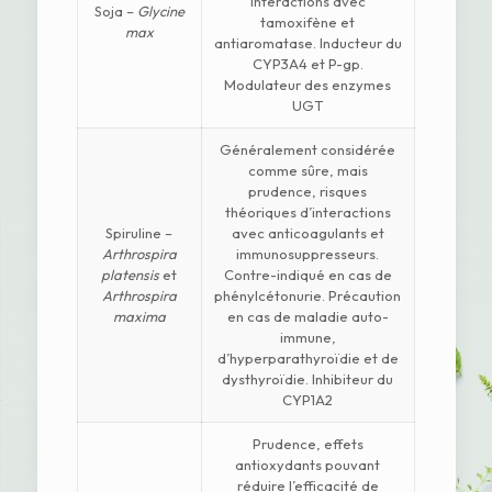
Interactions avec
Soja –
Glycine
tamoxifène et
max
antiaromatase. Inducteur du
CYP3A4 et P-gp.
Modulateur des enzymes
UGT
Généralement considérée
comme sûre, mais
prudence, risques
théoriques d’interactions
Spiruline –
avec anticoagulants et
Arthrospira
immunosuppresseurs.
platensis
et
Contre-indiqué en cas de
Arthrospira
phénylcétonurie. Précaution
maxima
en cas de maladie auto-
immune,
d’hyperparathyroïdie et de
dysthyroïdie. Inhibiteur du
CYP1A2
Prudence, effets
antioxydants pouvant
réduire l’efficacité de