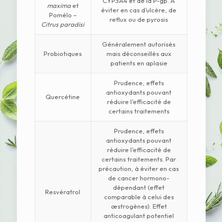
CYP3A4 et de la P-gp. A
maxima
et
éviter en cas d’ulcère, de
Pomélo –
reflux ou de pyrosis
Citrus paradisi
Généralement autorisés
Probiotiques
mais déconseillés aux
patients en aplasie
Prudence, effets
antioxydants pouvant
Quercétine
réduire l’efficacité de
certains traitements
Prudence, effets
antioxydants pouvant
réduire l’efficacité de
certains traitements. Par
précaution, à éviter en cas
de cancer hormono-
dépendant (effet
Resvératrol
comparable à celui des
œstrogènes). Effet
anticoagulant potentiel