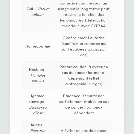
considéré comme sûr mais
Gui –
Viscum
usage sur le long terme peut
album
réduire la fonction des
lymphocytes T. Interaction
théorique avec CYP3A4
Généralement autorisé
(sauf teintures mères qui
Homéopathie
sont évaluées au cas par
cas)
Par précaution, à éviter en
Houblon –
cas de cancer hormono-
Humulus
dépendant (effet
lupulus
œstrogénique léger)
Igname
Prudence, sécurité non
sauvage –
parfaitement établie en cas
Dioscorea
de cancer hormono-
villosa
dépendant
Kudzu –
Pueraria
A éviter en cas de cancer