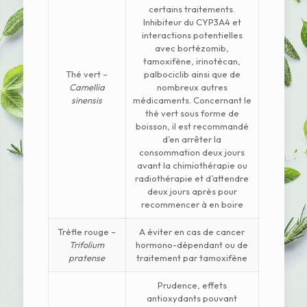
certains traitements.
Inhibiteur du CYP3A4 et
interactions potentielles
avec bortézomib,
tamoxifène, irinotécan,
Thé vert –
palbociclib ainsi que de
Camellia
nombreux autres
sinensis
médicaments. Concernant le
thé vert sous forme de
boisson, il est recommandé
d’en arrêter la
consommation deux jours
avant la chimiothérapie ou
radiothérapie et d’attendre
deux jours après pour
recommencer à en boire
Trèfle rouge –
A éviter en cas de cancer
Trifolium
hormono-dépendant ou de
pratense
traitement par tamoxifène
Prudence, effets
antioxydants pouvant