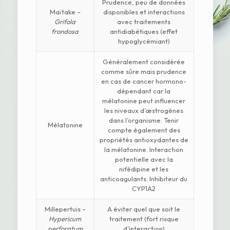
Prudence, peu de données
Maïtake –
disponibles et interactions
Grifola
avec traitements
frondosa
antidiabétiques (effet
hypoglycémiant)
Généralement considérée
comme sûre mais prudence
en cas de cancer hormono-
dépendant car la
mélatonine peut influencer
les niveaux d’œstrogènes
dans l’organisme. Tenir
Mélatonine
compte également des
propriétés antioxydantes de
la mélatonine. Interaction
potentielle avec la
nifédipine et les
anticoagulants. Inhibiteur du
CYP1A2
Millepertuis –
A éviter quel que soit le
Hypericum
traitement (fort risque
perforatum
d’interaction)