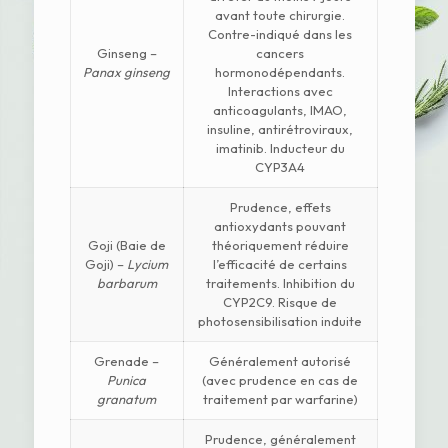
avant toute chirurgie.
Contre-indiqué dans les
Ginseng –
cancers
Panax ginseng
hormonodépendants.
Interactions avec
anticoagulants, IMAO,
insuline, antirétroviraux,
imatinib. Inducteur du
CYP3A4
Prudence, effets
antioxydants pouvant
Goji (Baie de
théoriquement réduire
Goji) –
Lycium
l’efficacité de certains
barbarum
traitements. Inhibition du
CYP2C9. Risque de
photosensibilisation induite
Grenade –
Généralement autorisé
Punica
(avec prudence en cas de
granatum
traitement par warfarine)
Prudence, généralement