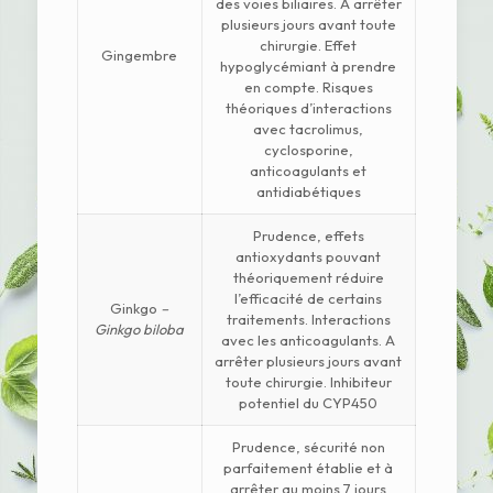
des voies biliaires. A arrêter
plusieurs jours avant toute
chirurgie. Effet
Gingembre
hypoglycémiant à prendre
en compte. Risques
théoriques d’interactions
avec tacrolimus,
cyclosporine,
anticoagulants et
antidiabétiques
Prudence, effets
antioxydants pouvant
théoriquement réduire
l’efficacité de certains
Ginkgo
–
traitements. Interactions
Ginkgo biloba
avec les anticoagulants. A
arrêter plusieurs jours avant
toute chirurgie. Inhibiteur
potentiel du CYP450
Prudence, sécurité non
parfaitement établie et à
arrêter au moins 7 jours