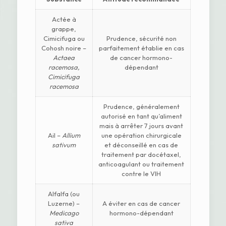
Actée à
grappe,
Cimicifuga ou
Prudence, sécurité non
Cohosh noire –
parfaitement établie en cas
Actaea
de cancer hormono-
racemosa,
dépendant
Cimicifuga
racemosa
Prudence, généralement
autorisé en tant qu’aliment
mais à arrêter 7 jours avant
Ail –
Allium
une opération chirurgicale
sativum
et déconseillé en cas de
traitement par docétaxel,
anticoagulant ou traitement
contre le VIH
Alfalfa (ou
Luzerne) –
A éviter en cas de cancer
Medicago
hormono-dépendant
sativa