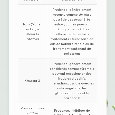
Prudence, généralement
reconnu comme sûr mais
possède des propriétés
Noni (Mûrier
antioxydantes pouvant
indien) –
théoriquement réduire
Morinda
l’efficacité de certains
citrifolia
traitements. Déconseillé en
cas de maladie rénale ou de
traitement contenant du
potassium
Prudence, généralement
considérés comme sûrs mais
peuvent occasionner des
troubles digestifs.
Oméga-3
Interaction possible avec les
anticoagulants, les
glucocorticoïdes et le
pazopanib
Pamplemousse
Prudence, inhibiteur du
–
Citrus