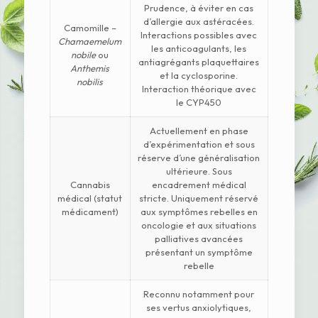
Prudence, à éviter en cas
d’allergie aux astéracées.
Camomille –
Interactions possibles avec
Chamaemelum
les anticoagulants, les
nobile
ou
antiagrégants plaquettaires
Anthemis
et la cyclosporine.
nobilis
Interaction théorique avec
le CYP450
Actuellement en phase
d’expérimentation et sous
réserve d’une généralisation
ultérieure. Sous
Cannabis
encadrement médical
médical (statut
stricte. Uniquement réservé
médicament)
aux symptômes rebelles en
oncologie et aux situations
palliatives avancées
présentant un symptôme
rebelle
Reconnu notamment pour
ses vertus anxiolytiques,