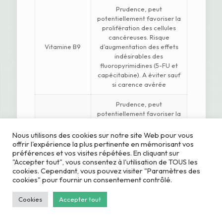
Prudence, peut
potentiellement favoriser la
prolifération des cellules
cancéreuses. Risque
Vitamine B9
d’augmentation des effets
indésirables des
fluoropyrimidines (5-FU et
capécitabine). A éviter sauf
si carence avérée
Prudence, peut
potentiellement favoriser la
Vitamine B12
prolifération des cellules
cancéreuses. A éviter sauf si
Nous utilisons des cookies sur notre site Web pour vous
carence avérée
offrir l'expérience la plus pertinente en mémorisant vos
préférences et vos visites répétées. En cliquant sur
"Accepter tout", vous consentez à l'utilisation de TOUS les
Prudence, effets
cookies. Cependant, vous pouvez visiter "Paramètres des
antioxydants pouvant
cookies" pour fournir un consentement contrôlé.
réduire l’efficacité de
Vitamine C
certains traitements. A
éviter sauf si carence
Cookies
Accepter tout
avérée ou avis médical
contraire