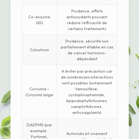
Prudence, effets
Co-enzyme
antioxydants pouvant
Q10
réduire l’efficacité de
certains traitements
Prudence, sécurité non
parfaitement établie en cas
Colostrum
de cancer hormono-
dépendant
A éviter par précaution car
de nombreuses interactions
sont possibles (notamment
Curcuma –
tamoxifène,
Curcuma longa
cyclophosphamide,
épipodophyllotoxines,
camptothécines,
anticoagulants)
DADFMS (par
exemple :
Autorisés et vivement
Fortimel,