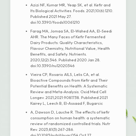
Azizi NF, Kumar MR, Yeap SK, et al. Kefir and
Its Biological Activities. Foods. 2021;10(6):1210.
Published 2021 May 27.
doi:10.3390/foods10061210
Farag MA, Jomaa SA, El-Wahed AA, El-Seedi
AHR. The Many Faces of Kefir Fermented
Dairy Products: Quality Characteristics,
Flavour Chemistry, Nutritional Value, Health
Benefits, and Safety. Nutrients.
2020;12(2):346. Published 2020 Jan 28.
doi:10.3390/nu12020346
Vieira CP, Rosario AILS, Lelis CA, et al.
Bioactive Compounds from Kefir and Their
Potential Benefits on Health: A Systematic
Review and Meta-Analysis. Oxid Med Cell
Longev. 2021;2021:9081738. Published 2021
Kairey L, Leech B, El-Assaad F, Bugarcic
A, Dawson D, Lauche R. The effects of kefir
consumption on human health: a systematic
review of randomized controlled trials. Nutr
Rev. 2023;81(3):267-286.
doi:10.1093/nutrit/nuac054 Oct 27.