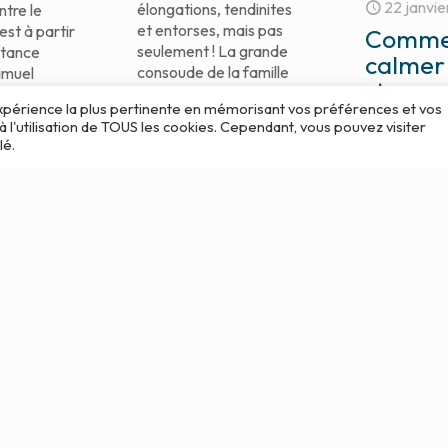
22 janvie
élongations, tendinites
ntre le
et entorses, mais pas
est à partir
Comme
seulement ! La grande
stance
calmer
consoude de la famille
amuel
stress 
des Boraginacées
a
'expérience la plus pertinente en mémorisant vos préférences et vos
anxiét
encore appelée « la
[…]
à l'utilisation de TOUS les cookies. Cependant, vous pouvez visiter
plante qui
[…]
l’homé
lé.
?
Lire
Lire
Retrouvez le
sérénité à l
l’homéopath
que soit la 
sachant qu’
bre 2020
cet article
18 décembre 2020
encore
[…]
Trouble du
pathie
sommeil : et si
us
votre
es
somnifère