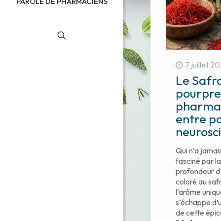
PAROLE DE PHARMACIENS
7 juillet 2
Le Safran
pourpre
pharma
entre po
neurosc
Qui n’a jamai
fasciné par la
profondeur d’
coloré au saf
l’arôme uniqu
s’échappe d’
de cette épic