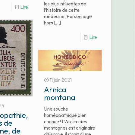
les plus influentes de
Lire
l’histoire de cette
médecine. Personnage
hors
[…]
Lire
11 juin 2021
Arnica
montana
25
Une souche
opathie,
homéopathique bien
s de
connue ! L’Arnica des
montagnes est originaire
ne, de
d’Europe, il s’agit d’une