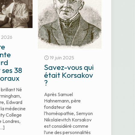
r 2026
re
ante
19 juin 2025
rd
Savez-vous qui
 ses 38
était Korsakov
floraux
?
brillant Né
Après Samuel
irmingham,
Hahnemann, père
re, Edward
fondateur de
 la médecine
l’homéopathie, Semyon
ity College
Nikolaïevitch Korsakov
e Londres,
est considéré comme
…]
l’une des personnalités