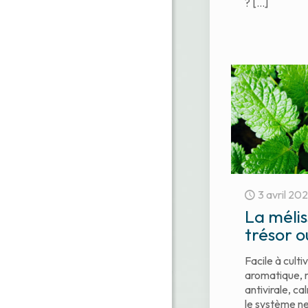
?
[…]
3 avril 20
La mélis
trésor o
Facile à cultiv
aromatique, m
antivirale, c
le système n