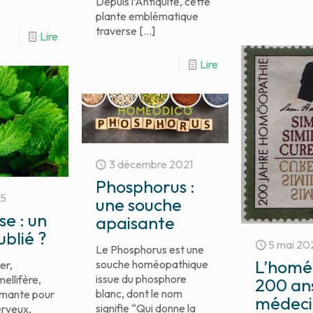
Depuis l’Antiquité, cette
plante emblématique
traverse
[…]
Lire
Lire
3 décembre 2021
Phosphorus :
25
une souche
se : un
apaisante
ublié ?
5 mai 20
Le Phosphorus est une
L’homé
souche homéopathique
er,
issue du phosphore
ellifère,
200 an
blanc, dont le nom
almante pour
médeci
signifie “Qui donne la
erveux,