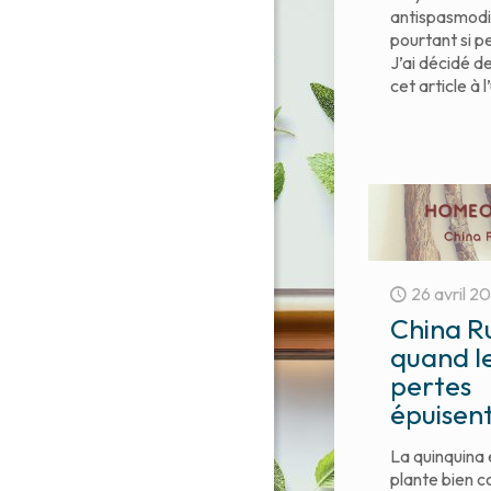
antispasmodi
pourtant si p
J’ai décidé d
cet article à l
26 avril 2
China R
quand l
pertes
épuisen
La quinquina 
plante bien 