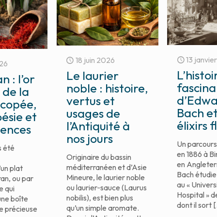
13 janvie
18 juin 2026
026
L’histoi
Le laurier
 : l’or
fascin
noble : histoire,
 de la
d’Edwa
vertus et
copée,
Bach et
usages de
ésie et
élixirs 
l’Antiquité à
iences
nos jours
Un parcours 
s été
en 1886 à B
Originaire du bassin
en Angleter
méditerranéen et d’Asie
un plat
Bach étudie
Mineure, le laurier noble
ran, ou par
au « Univers
ou laurier‑sauce (Laurus
e qui
Hospital » d
nobilis), est bien plus
une boîte
dont il sort
[
qu’un simple aromate.
e précieuse