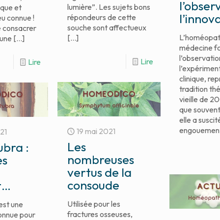
l’obser
lumière”. Les sujets bons
que et
l’innov
répondeurs de cette
eu connue !
souche sont affectueux
e consacrer
L’homéopat
[…]
’une
[…]
médecine f
l’observatio
Lire
Lire
l’expérimen
clinique, re
tradition t
vieille de 2
que souvent
elle a suscit
engouement
19 mai 2021
021
Les
ubra :
nombreuses
es
vertus de la
consoude
t…
Utilisée pour les
est une
fractures osseuses,
connue pour