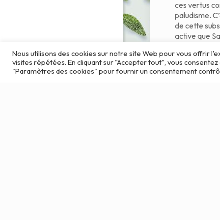
ces vertus co
paludisme. C’
de cette sub
active que S
Hahnemann 
Nous utilisons des cookies sur notre site Web pour vous offrir l
développé le
visites répétées. En cliquant sur "Accepter tout", vous consentez 
"Paramètres des cookies" pour fournir un consentement contrô
28 décem
2021 :
l’homéo
pour to
L’ensemble d