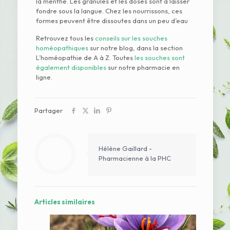
la menthe. Les granules et les doses sont à laisser
fondre sous la langue. Chez les nourrissons, ces
formes peuvent être dissoutes dans un peu d’eau
Retrouvez tous les
conseils sur les souches
homéopathiques
sur notre blog, dans la section
L’homéopathie de A à Z. Toutes
les souches sont
également disponibles
sur notre pharmacie en
ligne.
Partager
Hélène Gaillard -
Pharmacienne à la PHC
Articles similaires