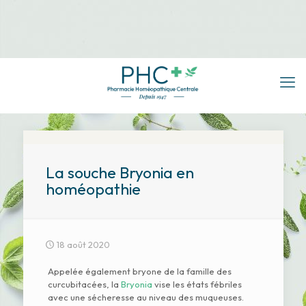
La souche Bryonia en
homéopathie
18 août 2020
Appelée également bryone de la famille des
curcubitacées, la
Bryonia
vise les états fébriles
avec une sécheresse au niveau des muqueuses.