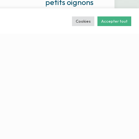
petits oignons
Soulager la sphère ORL
ncréas à
L’Allium cepa est une
Cookies
Accepter tout
protéines et
souche issue de l’oignon.
La chélidoine
Cette plante herbacée
te toxique,
bisannuelle, au goût
ontrée le
piquant et à l’odeur
s, dans les
prononcée fait partie de
]
[…]
Lire
Lire
 2020
25 juin 2020
illa
Aphtes,
 :
herpès,