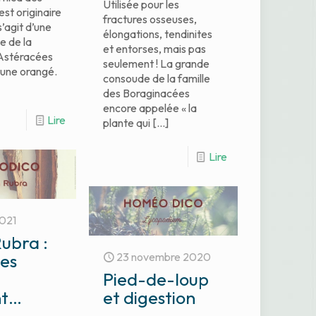
Utilisée pour les
st originaire
fractures osseuses,
s’agit d’une
élongations, tendinites
e de la
et entorses, mais pas
 Astéracées
seulement ! La grande
aune orangé.
consoude de la famille
des Boraginacées
encore appelée « la
Lire
plante qui
[…]
Lire
2021
ubra :
les
23 novembre 2020
Pied-de-loup
nt…
et digestion