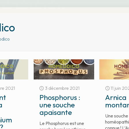
ico
dico
re 2021
3 décembre 2021
11 juin 20
nt
Phosphorus :
Arnica
a
une souche
monta
apaisante
Une souche
nium
homéopathi
Le Phosphorus est une
?
connue ! L’A