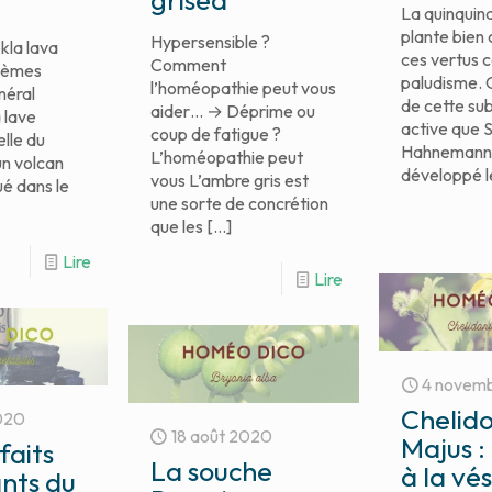
grisea
La quinquin
plante bien
Hypersensible ?
kla lava
ces vertus c
Comment
blèmes
paludisme. C
l’homéopathie peut vous
néral
de cette su
aider… → Déprime ou
 lave
active que 
coup de fatigue ?
elle du
Hahnemann
L’homéopathie peut
un volcan
développé l
vous L’ambre gris est
ué dans le
une sorte de concrétion
que les
[…]
Lire
Lire
4 novem
Chelid
020
18 août 2020
Majus :
faits
La souche
à la vés
nts du