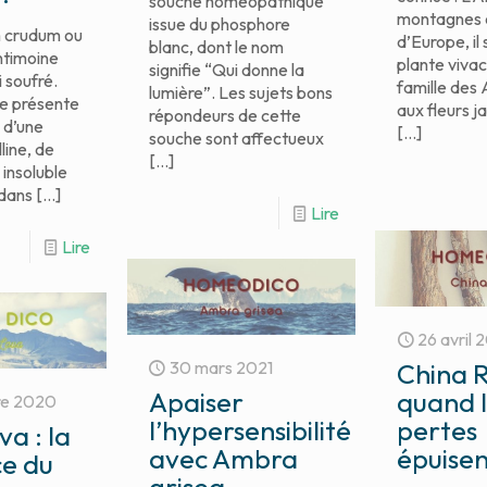
souche homéopathique
montagnes e
issue du phosphore
 crudum ou
d’Europe, il 
blanc, dont le nom
antimoine
plante vivac
signifie “Qui donne la
 soufré.
famille des
lumière”. Les sujets bons
se présente
aux fleurs j
répondeurs de cette
 d’une
[…]
souche sont affectueux
line, de
[…]
 insoluble
 dans
[…]
Lire
Lire
26 avril 
30 mars 2021
China R
Apaiser
quand 
re 2020
l’hypersensibilité
pertes
va : la
avec Ambra
épuise
ce du