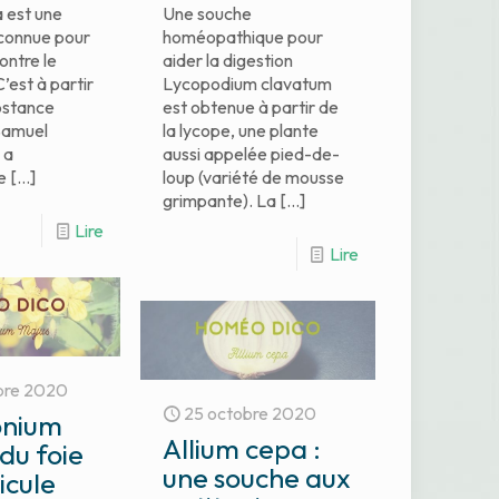
a est une
Une souche
 connue pour
homéopathique pour
ontre le
aider la digestion
’est à partir
Lycopodium clavatum
bstance
est obtenue à partir de
Samuel
la lycope, une plante
 a
aussi appelée pied-de-
e
[…]
loup (variété de mousse
grimpante). La
[…]
Lire
Lire
bre 2020
25 octobre 2020
onium
Allium cepa :
 du foie
une souche aux
icule