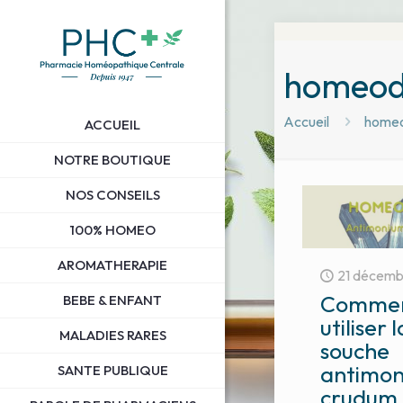
homeod
Accueil
homeo
ACCUEIL
NOTRE BOUTIQUE
NOS CONSEILS
100% HOMEO
AROMATHERAPIE
21 décemb
Comme
BEBE & ENFANT
utiliser l
MALADIES RARES
souche
antimo
SANTE PUBLIQUE
crudum 