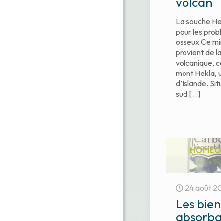
volcan
La souche He
pour les pro
osseux Ce mi
provient de la
volcanique, c
mont Hekla, 
d’Islande. Sit
sud
[…]
24 août 2
Les bien
absorba