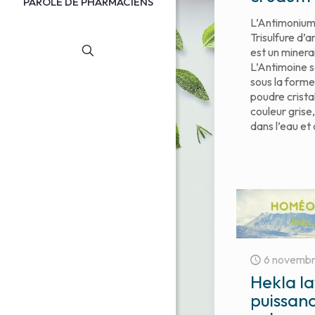
PAROLE DE PHARMACIENS
L’Antimonium
Trisulfure d’
est un minerai
L’Antimoine 
sous la forme
poudre cristal
couleur grise,
dans l’eau et
6 novemb
Hekla la
puissan