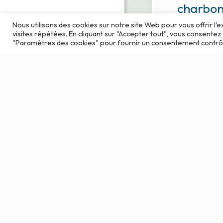
charbo
végétal
Nous utilisons des cookies sur notre site Web pour vous offrir l
visites répétées. En cliquant sur "Accepter tout", vous consentez 
La souche C
"Paramètres des cookies" pour fournir un consentement contrô
vegetabilis o
végétal Le c
végétal est is
combustion d
saule, de bou
peuplier. Il s’a
13 juin 20
Anxiété