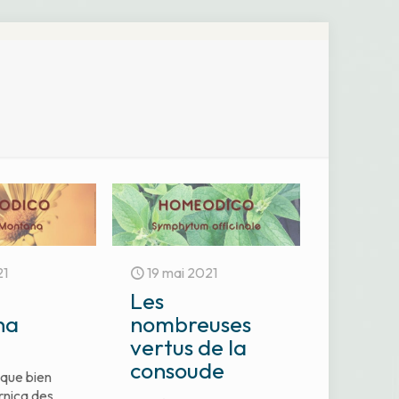
21
19 mai 2021
Les
na
nombreuses
vertus de la
consoude
que bien
rnica des