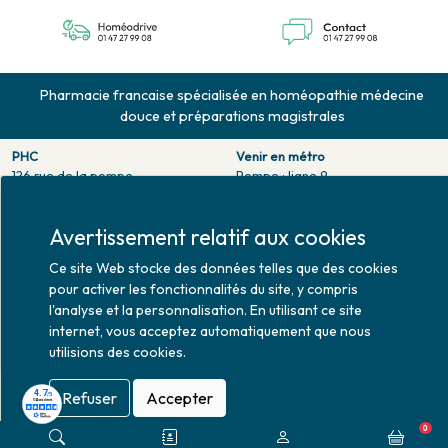
Pharmacie francaise spécialisée en homéopathie médecine
douce et préparations magistrales
PHC
Venir en métro
126 rue de la pompe
Pompe : ligne 9.
75116 PARIS
Trocadero : ligne 6/9.
Tél. 01 47 27 99 08
Victor hugo : ligne 2.
Avertissement relatif aux cookies
Fax. 01 47 55 03 61
Venir en bus
Horaires d'ouverture
Ce site Web stocke des données telles que des cookies
Jean Monet : ligne 52.
Lundi : 10h30 - 20h00
pour activer les fonctionnalités du site, y compris
Mardi au vendredi : 9h00 -
l'analyse et la personnalisation. En utilisant ce site
20h00
internet, vous acceptez automatiquement que nous
Samedi : 9h30 - 20h00
utilisions des cookies.
Refuser
Accepter
0
Mise à jour le 10/08/2026 © 2026