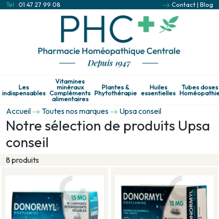
Tel :
01 47 27 99 08
Contact
|
Blog
Vitamines
Les
minéraux
Plantes &
Huiles
Tubes doses
indispensables
Compléments
Phytothérapie
essentielles
Homéopathi
alimentaires
Accueil
Toutes nos marques
Upsa conseil
Notre sélection de produits Upsa
conseil
8 produits