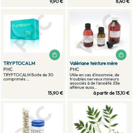
9,90 €
8,40 €
TRYPTOCALM
Valériane teinture mère
PHC
PHC
TRYPTOCALM Boite de 30
Utile en cas d'insomnie, de
comprimés ...
troubles nerveux mineurs
associés à de l'anxiété. Elle
atténue auss...
15,90 €
à partir de
13,10 €