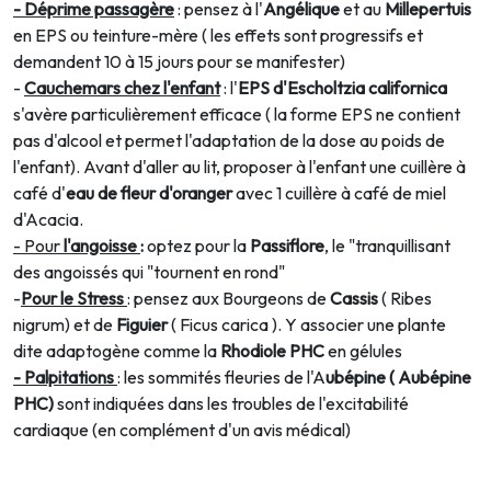
- Déprime passagère
: pensez à l'
Angélique
et au
Millepertuis
en EPS ou teinture-mère ( les effets sont progressifs et
demandent 10 à 15 jours pour se manifester)
-
Cauchemars
chez l'enfant
: l'
EPS d'Escholtzia californica
s'avère particulièrement efficace ( la forme EPS ne contient
pas d'alcool et permet l'adaptation de la dose au poids de
l'enfant). Avant d'aller au lit, proposer à l'enfant une cuillère à
café d'
eau de fleur d'oranger
avec 1 cuillère à café de miel
d'Acacia.
- Pour
l'angoisse
:
optez pour la
Passiflore
, le "tranquillisant
des angoissés qui "tournent en rond"
-
Pour le Stress
: pensez aux Bourgeons de
Cassis
( Ribes
nigrum) et de
Figuier
( Ficus carica ). Y associer une plante
dite adaptogène comme la
Rhodiole PHC
en gélules
- Palpitations
: les sommités fleuries de l'A
ubépine ( Aubépine
PHC)
sont indiquées dans les troubles de l'excitabilité
cardiaque (en complément d'un avis médical)