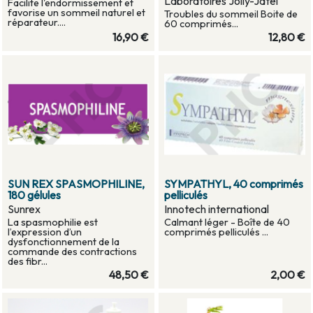
Laboratoires Jolly-Jatel
Facilite l'endormissement et
favorise un sommeil naturel et
Troubles du sommeil Boite de
réparateur....
60 comprimés...
16,90 €
12,80 €
SUN REX SPASMOPHILINE,
SYMPATHYL, 40 comprimés
180 gélules
pelliculés
Sunrex
Innotech international
La spasmophilie est
Calmant léger - Boîte de 40
l’expression d’un
comprimés pelliculés ...
dysfonctionnement de la
commande des contractions
des fibr...
48,50 €
2,00 €