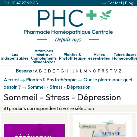
Tel :
01 47 27 99 08
Contact
|
Blog
Vitamines
Les
minéraux
Plantes &
Huiles
Tubes doses
indispensables
Compléments
Phytothérapie
essentielles
Homéopathi
alimentaires
Besoins :
A
B
C
D
E
F
G
H
I
J
K
L
M
N
O
P
R
S
T
V
Z
Accueil
Plantes & Phytothérapie
Quelle plante pour quel
besoin ?
Sommeil - Stress - Dépression
Sommeil - Stress - Dépression
81 produits correspondent à votre sélection