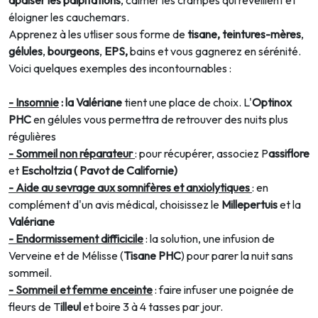
éloigner les cauchemars.
Apprenez à les utliser sous forme de
tisane,
teintures-mères
,
gélules
,
bourgeons
,
EPS,
bains et vous gagnerez en sérénité.
Voici quelques exemples des incontournables :
- Insomnie
: la Valériane
tient une place de choix. L'
Optinox
PHC
en gélules vous permettra de retrouver des nuits plus
régulières
- Sommeil non réparateur
: pour récupérer, associez P
assiflore
et
Escholtzia ( Pavot de Californie)
- Aide au sevrage aux somnifères et anxiolytiques
: en
complément d'un avis médical, choisissez le
Millepertuis
et la
Valériane
- Endormissement difficicile
: la solution, une infusion de
Verveine et de Mélisse (
Tisane PHC
) pour parer la nuit sans
sommeil.
- Sommeil et femme enceinte
: faire infuser une poignée de
fleurs de T
illeul
et boire 3 à 4 tasses par jour.