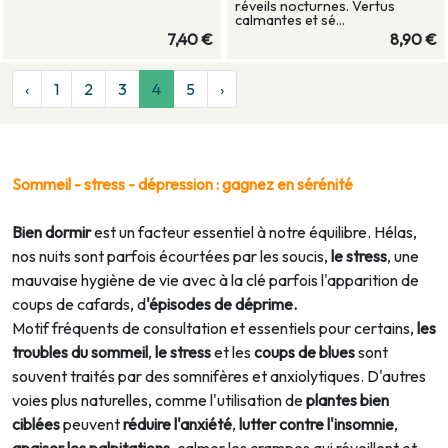
réveils nocturnes. Vertus
calmantes et sé...
7,40 €
8,90 €
‹
1
2
3
4
5
›
Sommeil - stress - dépression : gagnez en sérénité
Bien dormir
est un facteur essentiel à notre équilibre. Hélas,
nos nuits sont parfois écourtées par les soucis,
le stress
, une
mauvaise hygiène de vie avec à la clé parfois l'apparition de
coups de cafards, d
'épisodes de déprime.
Motif fréquents de consultation et essentiels pour certains,
les
troubles du sommeil
,
le stress
et les
coups de blues
sont
souvent traités par des somnifères et anxiolytiques. D'autres
voies plus naturelles, comme l'utilisation de
plantes bien
ciblées
peuvent
réduire l'anxiété
,
lutter contre l'insomnie
,
apaiser les palpitations
, calmer les crampes qui réveillent et