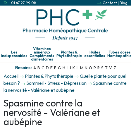
Tel :
01 47 27 99 08
Contact
|
Blog
Vitamines
Les
minéraux
Plantes &
Huiles
Tubes doses
indispensables
Compléments
Phytothérapie
essentielles
Homéopathi
alimentaires
Besoins :
A
B
C
D
E
F
G
H
I
J
K
L
M
N
O
P
R
S
T
V
Z
Accueil
Plantes & Phytothérapie
Quelle plante pour quel
besoin ?
Sommeil - Stress - Dépression
Spasmine contre
la nervosité - Valériane et aubépine
Spasmine contre la
nervosité - Valériane et
aubépine