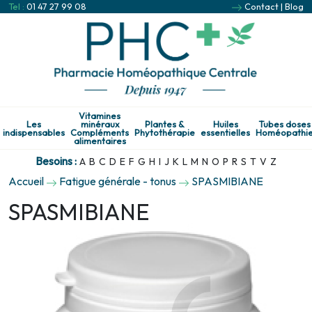
Tel :
01 47 27 99 08
Contact
|
Blog
Vitamines
Les
minéraux
Plantes &
Huiles
Tubes doses
indispensables
Compléments
Phytothérapie
essentielles
Homéopathi
alimentaires
Besoins :
A
B
C
D
E
F
G
H
I
J
K
L
M
N
O
P
R
S
T
V
Z
Accueil
Fatigue générale - tonus
SPASMIBIANE
SPASMIBIANE