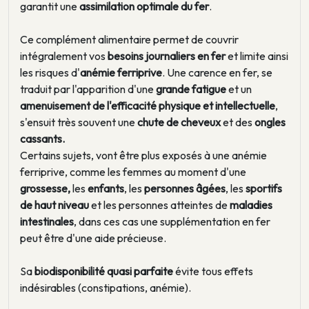
garantit une
assimilation optimale du fer
.
Ce complément alimentaire permet de couvrir
intégralement vos
besoins journaliers en fer
et limite ainsi
les risques d'
anémie ferriprive
. Une carence en fer, se
traduit par l'apparition d'une
grande fatigue
et un
amenuisement de l'efficacité physique et intellectuelle
,
s'ensuit très souvent une
chute de cheveux
et des
ongles
cassants.
Certains sujets, vont être plus exposés à une anémie
ferriprive, comme les femmes au moment d'une
grossesse,
les
enfants
, les
personnes âgées
, les
sportifs
de haut niveau
et les personnes atteintes de
maladies
intestinales
, dans ces cas une supplémentation en fer
peut être d'une aide précieuse.
Sa
biodisponibilité quasi parfaite
évite tous effets
indésirables (constipations, anémie).