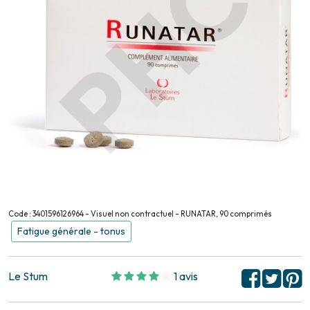
Code : 3401596126964 - Visuel non contractuel - RUNATAR, 90 comprimés
Fatigue générale - tonus
Le Stum
1 avis