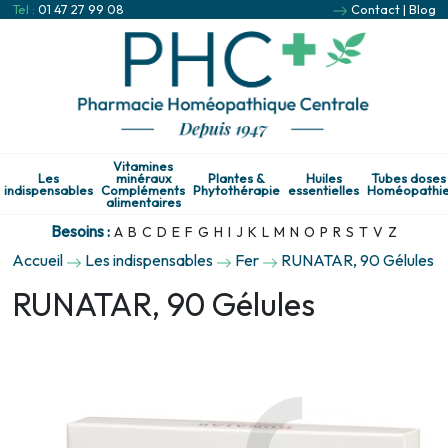
Tel :
01 47 27 99 08
Contact
|
Blog
Vitamines
Les
minéraux
Plantes &
Huiles
Tubes doses
indispensables
Compléments
Phytothérapie
essentielles
Homéopathi
alimentaires
Besoins :
A
B
C
D
E
F
G
H
I
J
K
L
M
N
O
P
R
S
T
V
Z
Accueil
Les indispensables
Fer
RUNATAR, 90 Gélules
RUNATAR, 90 Gélules