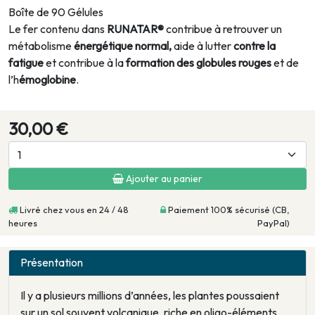
Boîte de 90 Gélules
Le fer contenu dans
RUNATAR®
contribue à retrouver un
métabolisme
énergétique normal,
aide à lutter
contre la
fatigue
et contribue à la
formation des globules rouges
et de
l’h
émoglobine
.
30,00 €
Ajouter au panier
Livré chez vous en 24 / 48
Paiement 100% sécurisé (CB,
heures
PayPal)
Présentation
Il y a plusieurs millions d’années, les plantes poussaient
sur un sol souvent volcanique, riche en oligo-éléments.