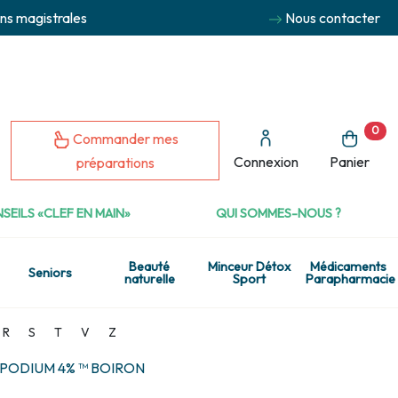
ns magistrales
Nous contacter
0
Commander mes
Connexion
Panier
préparations
SEILS «CLEF EN MAIN»
QUI SOMMES-NOUS ?
Beauté
Minceur Détox
Médicaments
Seniors
naturelle
Sport
Parapharmacie
R
S
T
V
Z
ODIUM 4% ™ BOIRON