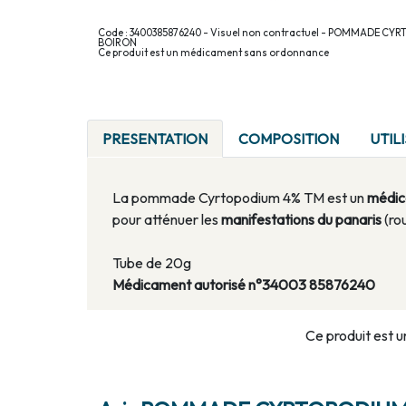
Code : 3400385876240 - Visuel non contractuel - POMMADE CY
BOIRON
Ce produit est un médicament sans ordonnance
PRESENTATION
COMPOSITION
UTIL
La pommade Cyrtopodium 4% TM est un
médic
pour atténuer les
manifestations du panaris
(ro
Tube de 20g
Médicament autorisé n°34003 85876240
Ce produit est u