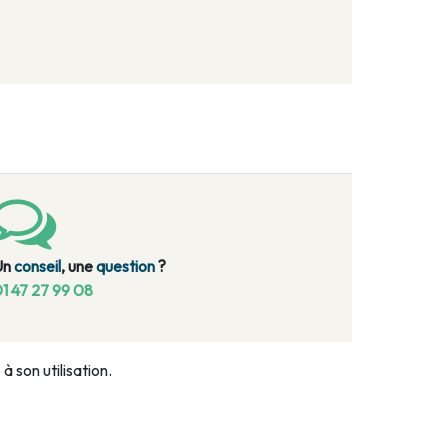
Un
conseil
, une
question
?
1 47 27 99 08
 son utilisation.