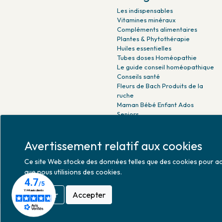
Les indispensables
Vitamines minéraux
Compléments alimentaires
Plantes & Phytothérapie
Huiles essentielles
Tubes doses Homéopathie
Le guide conseil homéopathique
Conseils santé
Fleurs de Bach Produits de la
ruche
Maman Bébé Enfant Ados
Seniors
Beauté naturelle
Minceur Détox Sport
Avertissement relatif aux cookies
Médicaments Parapharmacie
Ce site Web stocke des données telles que des cookies pour activ
que nous utilisions des cookies.
Refuser
Accepter