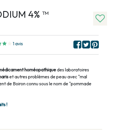
DIUM 4% ™
1 avis
médicament homéopathique
des laboratoires
naris
et autres problèmes de peau avec "mal
ment de Boiron connu sous le nom de "pommade
its !