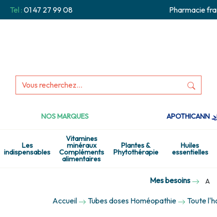
Tel :
01 47 27 99 08
Pharmacie fra
NOS MARQUES
APOTHICANN
Vitamines
Les
minéraux
Plantes &
Huiles
indispensables
Compléments
Phytothérapie
essentielles
alimentaires
Mes besoins
A
Accueil
Tubes doses Homéopathie
Toute l'