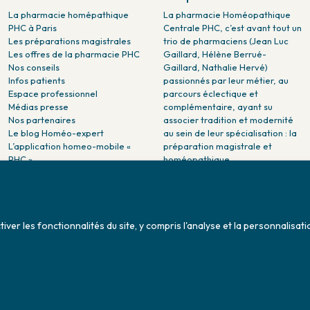
La pharmacie homépathique
La pharmacie Homéopathique
PHC à Paris
Centrale PHC, c’est avant tout un
Les préparations magistrales
trio de pharmaciens (Jean Luc
Les offres de la pharmacie PHC
Gaillard, Hélène Berrué-
Nos conseils
Gaillard, Nathalie Hervé)
Infos patients
passionnés par leur métier, au
Espace professionnel
parcours éclectique et
Médias presse
complémentaire, ayant su
Nos partenaires
associer tradition et modernité
Le blog Homéo-expert
au sein de leur spécialisation : la
L’application homeo-mobile «
préparation magistrale et
PHC »
homéopathique.
La pharmacie PHC dans la
presse
Pharmacie citoyenne :
Association Maladies Foie
er les fonctionnalités du site, y compris l'analyse et la personnalisati
Enfants - AMFE
Conditions générales de ventes
Sitemap