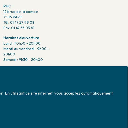
PHC
126 rue de la pompe
75116 PARIS
Tél. 01 47 27 99 08
Fax. 01 47 55 03 61
Horaires d'ouverture
Lundi : 10h30 - 20h00
Mardi au vendredi : 9h00 -
20h00
Samedi : 9h30 - 20h00
Venir en métro
Pompe : ligne 9.
Trocadero : ligne 6/9.
Victor hugo : ligne 2.
on. En utilisant ce site internet, vous acceptez automatiquement
Venir en bus
Jean Monet : ligne 52.
Mise à jour le 08/08/2026 © 2026