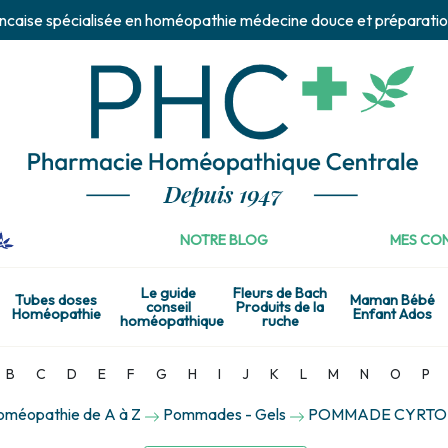
ncaise spécialisée en homéopathie médecine douce et préparatio
NOTRE BLOG
MES CON
Le guide
Fleurs de Bach
Tubes doses
Maman Bébé
conseil
Produits de la
Homéopathie
Enfant Ados
homéopathique
ruche
B
C
D
E
F
G
H
I
J
K
L
M
N
O
P
homéopathie de A à Z
Pommades - Gels
POMMADE CYRTOP