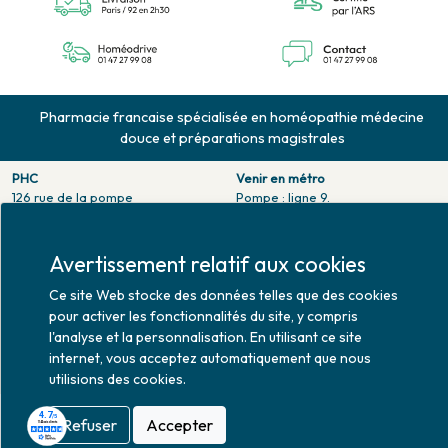
Pharmacie francaise spécialisée en homéopathie médecine
douce et préparations magistrales
PHC
Venir en métro
126 rue de la pompe
Pompe : ligne 9.
75116 PARIS
Trocadero : ligne 6/9.
Tél. 01 47 27 99 08
Victor hugo : ligne 2.
Fax. 01 47 55 03 61
Avertissement relatif aux cookies
Venir en bus
Horaires d'ouverture
Jean Monet : ligne 52.
Ce site Web stocke des données telles que des cookies
Lundi : 10h30 - 20h00
pour activer les fonctionnalités du site, y compris
Mardi au vendredi : 9h00 -
l'analyse et la personnalisation. En utilisant ce site
20h00
internet, vous acceptez automatiquement que nous
Samedi : 9h30 - 20h00
utilisions des cookies.
Refuser
Accepter