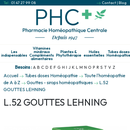
Tel :
01 47 27 99 08
Contact
|
Blog
Vitamines
Les
minéraux
Plantes &
Huiles
Tubes doses
indispensables
Compléments
Phytothérapie
essentielles
Homéopathi
alimentaires
Besoins :
A
B
C
D
E
F
G
H
I
J
K
L
M
N
O
P
R
S
T
V
Z
Accueil
Tubes doses Homéopathie
Toute l'homéopathie
de A à Z
Gouttes - sirops homéopathiques
L.52
GOUTTES LEHNING
L.52 GOUTTES LEHNING