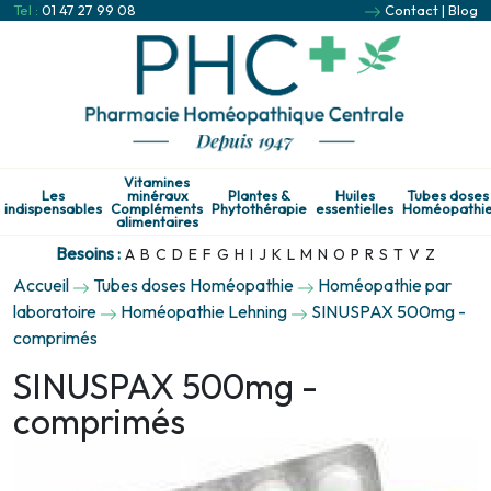
Tel :
01 47 27 99 08
Contact
|
Blog
Vitamines
Les
minéraux
Plantes &
Huiles
Tubes doses
indispensables
Compléments
Phytothérapie
essentielles
Homéopathi
alimentaires
Besoins :
A
B
C
D
E
F
G
H
I
J
K
L
M
N
O
P
R
S
T
V
Z
Accueil
Tubes doses Homéopathie
Homéopathie par
laboratoire
Homéopathie Lehning
SINUSPAX 500mg -
comprimés
SINUSPAX 500mg -
comprimés