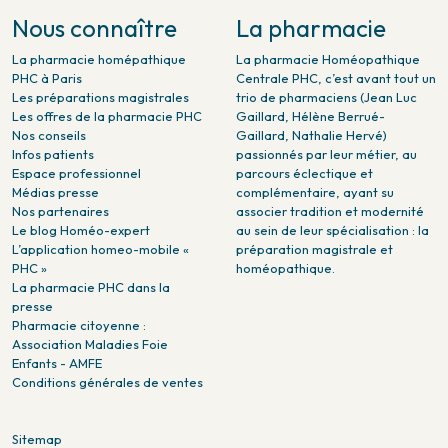
Nous connaître
La pharmacie
La pharmacie homépathique
La pharmacie Homéopathique
PHC à Paris
Centrale PHC, c’est avant tout un
Les préparations magistrales
trio de pharmaciens (Jean Luc
Les offres de la pharmacie PHC
Gaillard, Hélène Berrué-
Nos conseils
Gaillard, Nathalie Hervé)
Infos patients
passionnés par leur métier, au
Espace professionnel
parcours éclectique et
Médias presse
complémentaire, ayant su
Nos partenaires
associer tradition et modernité
Le blog Homéo-expert
au sein de leur spécialisation : la
L’application homeo-mobile «
préparation magistrale et
PHC »
homéopathique.
La pharmacie PHC dans la
presse
Pharmacie citoyenne :
Association Maladies Foie
Enfants - AMFE
Conditions générales de ventes
Sitemap