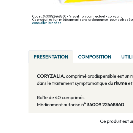
Code : 3400922468860 - Visuel non contractuel - coryzalia
Ce produit est un médicament sans ordonnance , pour votre sécu
consulter la notice.
PRESENTATION
COMPOSITION
UTIL
CORYZALIA
, comprimé orodispersible est un
dans le traitement symptomatique du
rhume
et
Boîte de 40 comprimés
Médicament autorisé
n° 34009 22468860
Ce produit est u