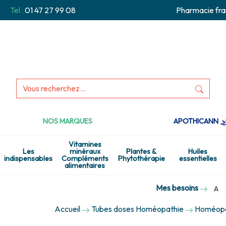
Tel :
01 47 27 99 08
Pharmacie fra
NOS MARQUES
APOTHICANN
Vitamines
Les
minéraux
Plantes &
Huiles
indispensables
Compléments
Phytothérapie
essentielles
alimentaires
Mes besoins
A
Accueil
Tubes doses Homéopathie
Homéopat