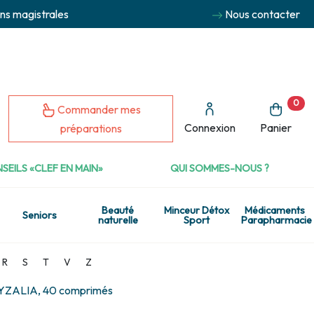
ns magistrales
Nous contacter
0
Commander mes
Connexion
Panier
préparations
SEILS «CLEF EN MAIN»
QUI SOMMES-NOUS ?
Beauté
Minceur Détox
Médicaments
Seniors
naturelle
Sport
Parapharmacie
R
S
T
V
Z
ZALIA, 40 comprimés