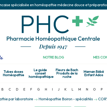
ncaise spécialisée en homéopathie médecine douce et préparatio
NOTRE BLOG
MES CON
Le guide
Fleurs de Bach
Tubes doses
Maman Bébé
conseil
Produits de la
Homéopathie
Enfant Ados
homéopathique
ruche
B
C
D
E
F
G
H
I
J
K
L
M
N
O
P
hie par laboratoire
Homéopathie Boiron - spécialités
CORY