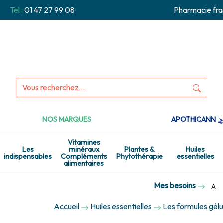
Tel :
01 47 27 99 08
Pharmacie fra
NOS MARQUES
APOTHICANN
Vitamines
Les
minéraux
Plantes &
Huiles
indispensables
Compléments
Phytothérapie
essentielles
alimentaires
Mes besoins
A
Accueil
Huiles essentielles
Les formules gélul