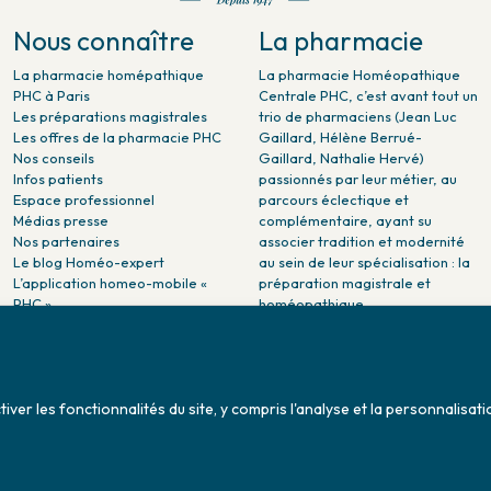
Nous connaître
La pharmacie
La pharmacie homépathique
La pharmacie Homéopathique
PHC à Paris
Centrale PHC, c’est avant tout un
Les préparations magistrales
trio de pharmaciens (Jean Luc
Les offres de la pharmacie PHC
Gaillard, Hélène Berrué-
Nos conseils
Gaillard, Nathalie Hervé)
Infos patients
passionnés par leur métier, au
Espace professionnel
parcours éclectique et
Médias presse
complémentaire, ayant su
Nos partenaires
associer tradition et modernité
Le blog Homéo-expert
au sein de leur spécialisation : la
L’application homeo-mobile «
préparation magistrale et
PHC »
homéopathique.
La pharmacie PHC dans la
presse
Pharmacie citoyenne :
Association Maladies Foie
er les fonctionnalités du site, y compris l'analyse et la personnalisati
Enfants - AMFE
Conditions générales de ventes