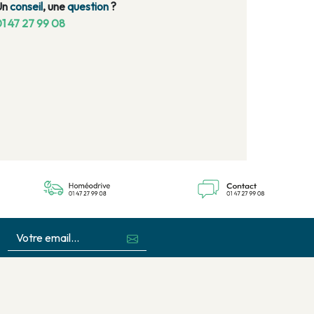
Un
conseil
, une
question
?
1 47 27 99 08