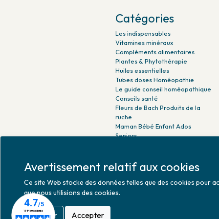
Catégories
Les indispensables
Vitamines minéraux
Compléments alimentaires
Plantes & Phytothérapie
Huiles essentielles
Tubes doses Homéopathie
Le guide conseil homéopathique
Conseils santé
Fleurs de Bach Produits de la
ruche
Maman Bébé Enfant Ados
Seniors
Beauté naturelle
Minceur Détox Sport
Avertissement relatif aux cookies
Médicaments Parapharmacie
Ce site Web stocke des données telles que des cookies pour activ
que nous utilisions des cookies.
Refuser
Accepter