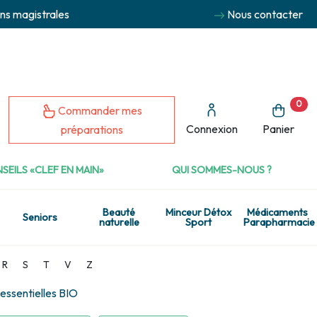
ns magistrales
Nous contacter
0
Commander mes
Connexion
Panier
préparations
SEILS «CLEF EN MAIN»
QUI SOMMES-NOUS ?
Beauté
Minceur Détox
Médicaments
Seniors
naturelle
Sport
Parapharmacie
R
S
T
V
Z
ssentielles BIO