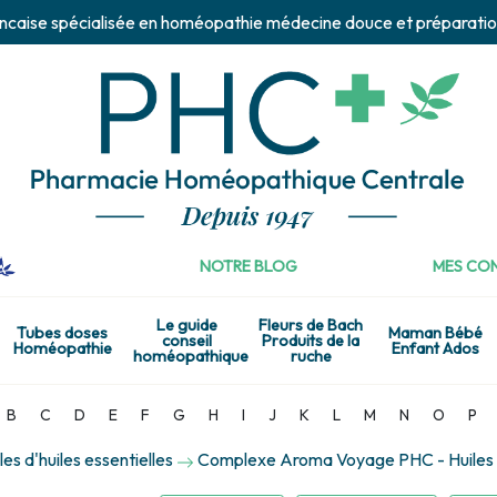
ncaise spécialisée en homéopathie médecine douce et préparatio
NOTRE BLOG
MES CON
Le guide
Fleurs de Bach
Tubes doses
Maman Bébé
conseil
Produits de la
Homéopathie
Enfant Ados
homéopathique
ruche
B
C
D
E
F
G
H
I
J
K
L
M
N
O
P
es d'huiles essentielles
Complexe Aroma Voyage PHC - Huiles e