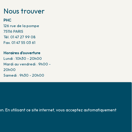
Nous trouver
PHC
126 rue de la pompe
75116 PARIS
Tél. 01 47 27 99 08
Fax. 01 47 55 03 61
Horaires d'ouverture
Lundi : 10h30 - 20h00
Mardi au vendredi : 9h00 -
20h00
Samedi : 9h30 - 20h00
Venir en métro
Pompe : ligne 9.
Trocadero : ligne 6/9.
Victor hugo : ligne 2.
on. En utilisant ce site internet, vous acceptez automatiquement
Venir en bus
Jean Monet : ligne 52.