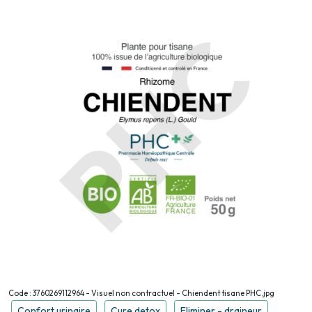
Code : 3760269112964 - Visuel non contractuel - Chiendent tisane PHC.jpg
Confort urinaire
Cure detox
Eliminer - draineur