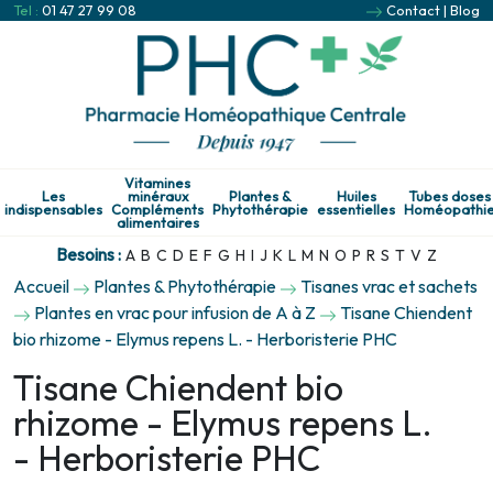
Tel :
01 47 27 99 08
Contact
|
Blog
Vitamines
Les
minéraux
Plantes &
Huiles
Tubes doses
indispensables
Compléments
Phytothérapie
essentielles
Homéopathi
alimentaires
Besoins :
A
B
C
D
E
F
G
H
I
J
K
L
M
N
O
P
R
S
T
V
Z
Accueil
Plantes & Phytothérapie
Tisanes vrac et sachets
Plantes en vrac pour infusion de A à Z
Tisane Chiendent
bio rhizome - Elymus repens L. - Herboristerie PHC
Tisane Chiendent bio
rhizome - Elymus repens L.
- Herboristerie PHC