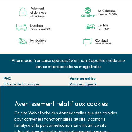
Pharmacie francaise spécialisée en homéopathie médecine
douce et préparations magistrales
PHC
Venir en métro
126 rue de la pompe
Pompe : ligne 9.
75116 PARIS
Trocadero : ligne 6/9.
Tél. 01 47 27 99 08
Victor hugo : ligne 2.
Fax. 01 47 55 03 61
Avertissement relatif aux cookies
Venir en bus
Horaires d'ouverture
Jean Monet : ligne 52.
Ce site Web stocke des données telles que des cookies
Lundi : 10h30 - 20h00
pour activer les fonctionnalités du site, y compris
Mardi au vendredi : 9h00 -
l'analyse et la personnalisation. En utilisant ce site
20h00
internet, vous acceptez automatiquement que nous