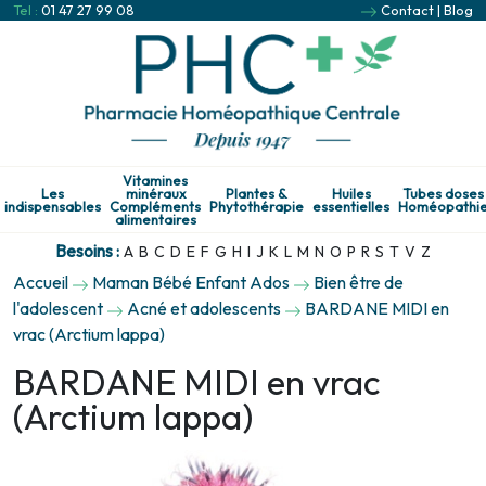
Tel :
01 47 27 99 08
Contact
|
Blog
Vitamines
Les
minéraux
Plantes &
Huiles
Tubes doses
indispensables
Compléments
Phytothérapie
essentielles
Homéopathi
alimentaires
Besoins :
A
B
C
D
E
F
G
H
I
J
K
L
M
N
O
P
R
S
T
V
Z
Accueil
Maman Bébé Enfant Ados
Bien être de
l'adolescent
Acné et adolescents
BARDANE MIDI en
vrac (Arctium lappa)
BARDANE MIDI en vrac
(Arctium lappa)