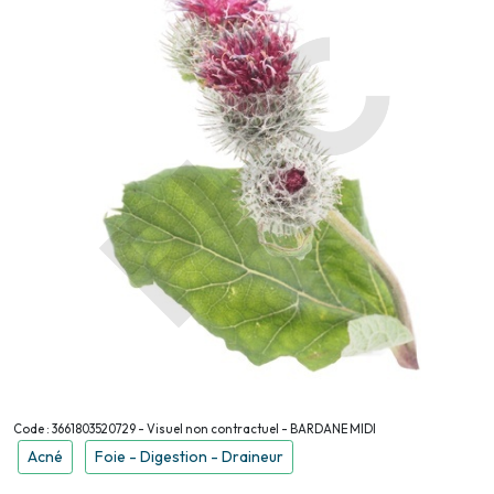
Code : 3661803520729 - Visuel non contractuel - BARDANE MIDI
Acné
Foie - Digestion - Draineur