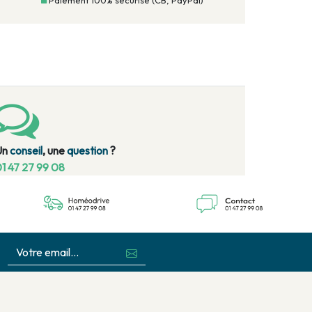
Paiement 100% sécurisé (CB, PayPal)
Un
conseil
, une
question
?
1 47 27 99 08