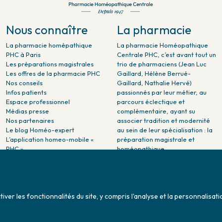
Nous connaître
La pharmacie
La pharmacie homépathique
La pharmacie Homéopathique
PHC à Paris
Centrale PHC, c’est avant tout un
Les préparations magistrales
trio de pharmaciens (Jean Luc
Les offres de la pharmacie PHC
Gaillard, Hélène Berrué-
Nos conseils
Gaillard, Nathalie Hervé)
Infos patients
passionnés par leur métier, au
Espace professionnel
parcours éclectique et
Médias presse
complémentaire, ayant su
Nos partenaires
associer tradition et modernité
Le blog Homéo-expert
au sein de leur spécialisation : la
L’application homeo-mobile «
préparation magistrale et
PHC »
homéopathique.
La pharmacie PHC dans la
presse
Pharmacie citoyenne :
Association Maladies Foie
er les fonctionnalités du site, y compris l'analyse et la personnalisati
Enfants - AMFE
Conditions générales de ventes