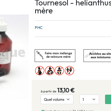
Tournesol - helianthu
mère
PHC
13,10 €
à partir de