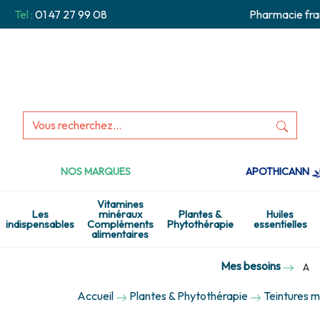
Tel :
01 47 27 99 08
Pharmacie fra
NOS MARQUES
APOTHICANN
Vitamines
Les
minéraux
Plantes &
Huiles
indispensables
Compléments
Phytothérapie
essentielles
alimentaires
Mes besoins
A
Accueil
Plantes & Phytothérapie
Teintures 