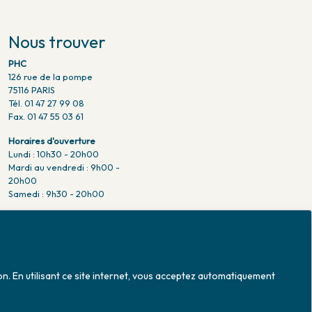
Nous trouver
PHC
126 rue de la pompe
75116 PARIS
Tél. 01 47 27 99 08
Fax. 01 47 55 03 61
Horaires d'ouverture
Lundi : 10h30 - 20h00
Mardi au vendredi : 9h00 -
20h00
Samedi : 9h30 - 20h00
Venir en métro
Pompe : ligne 9.
Trocadero : ligne 6/9.
Victor hugo : ligne 2.
on. En utilisant ce site internet, vous acceptez automatiquement
Venir en bus
Jean Monet : ligne 52.