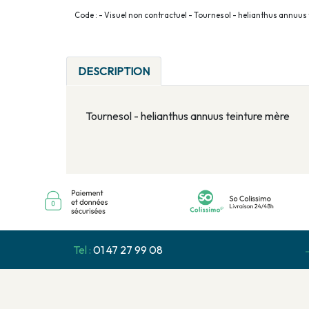
Code : - Visuel non contractuel - Tournesol - helianthus annuus
DESCRIPTION
Tournesol - helianthus annuus teinture mère
Tel :
01 47 27 99 08