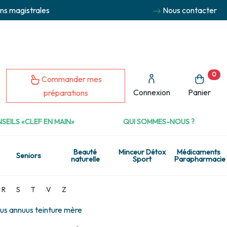
ns magistrales
Nous contacter
0
Commander mes
Connexion
Panier
préparations
SEILS «CLEF EN MAIN»
QUI SOMMES-NOUS ?
Beauté
Minceur Détox
Médicaments
Seniors
naturelle
Sport
Parapharmacie
R
S
T
V
Z
hus annuus teinture mère