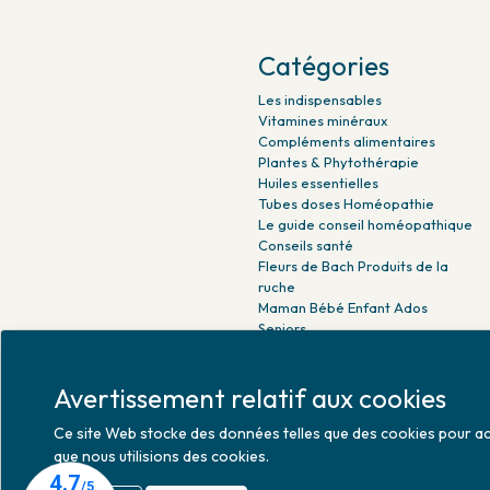
Catégories
Les indispensables
Vitamines minéraux
Compléments alimentaires
Plantes & Phytothérapie
Huiles essentielles
Tubes doses Homéopathie
Le guide conseil homéopathique
Conseils santé
Fleurs de Bach Produits de la
ruche
Maman Bébé Enfant Ados
Seniors
Beauté naturelle
Minceur Détox Sport
Avertissement relatif aux cookies
Médicaments Parapharmacie
Ce site Web stocke des données telles que des cookies pour activ
que nous utilisions des cookies.