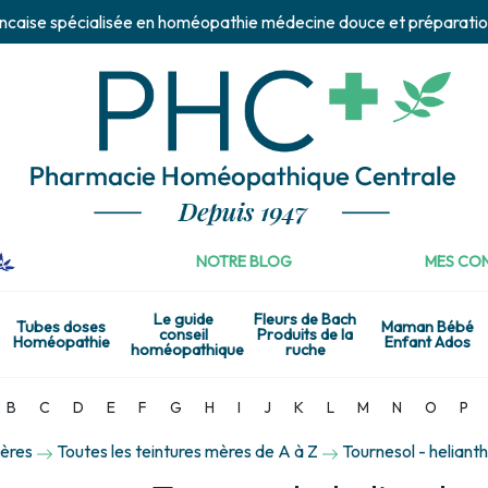
ncaise spécialisée en homéopathie médecine douce et préparatio
NOTRE BLOG
MES CON
Le guide
Fleurs de Bach
Tubes doses
Maman Bébé
conseil
Produits de la
Homéopathie
Enfant Ados
homéopathique
ruche
B
C
D
E
F
G
H
I
J
K
L
M
N
O
P
mères
Toutes les teintures mères de A à Z
Tournesol - heliant