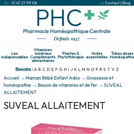
Tel :
01 47 27 99 08
Contact
|
Blog
Vitamines
Les
minéraux
Plantes &
Huiles
Tubes doses
indispensables
Compléments
Phytothérapie
essentielles
Homéopathi
alimentaires
Besoins :
A
B
C
D
E
F
G
H
I
J
K
L
M
N
O
P
R
S
T
V
Z
Accueil
Maman Bébé Enfant Ados
Grossesse et
homéopathie
Besoin de vitamines et de fer
SUVEAL
ALLAITEMENT
SUVEAL ALLAITEMENT