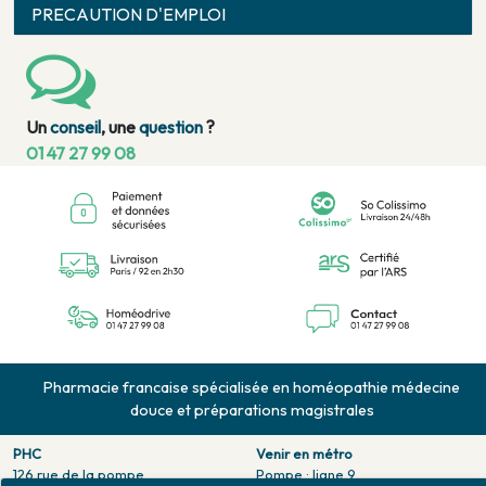
PRECAUTION D'EMPLOI
Un
conseil
, une
question
?
01 47 27 99 08
Pharmacie francaise spécialisée en homéopathie médecine
douce et préparations magistrales
PHC
Venir en métro
126 rue de la pompe
Pompe : ligne 9.