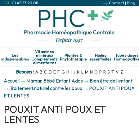
Tel :
01 47 27 99 08
Contact
|
Blog
Vitamines
Les
minéraux
Plantes &
Huiles
Tubes doses
indispensables
Compléments
Phytothérapie
essentielles
Homéopathi
alimentaires
Besoins :
A
B
C
D
E
F
G
H
I
J
K
L
M
N
O
P
R
S
T
V
Z
Accueil
Maman Bébé Enfant Ados
Bien être de l'enfant
Traitement naturel contre les poux
POUXIT ANTI POUX
ET LENTES
POUXIT ANTI POUX ET
LENTES