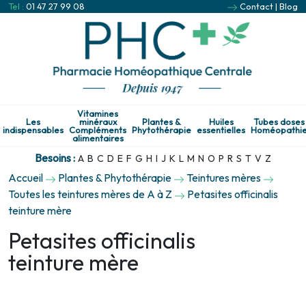
Tel :
01 47 27 99 08
Contact
|
Blog
Vitamines
Les
minéraux
Plantes &
Huiles
Tubes doses
indispensables
Compléments
Phytothérapie
essentielles
Homéopathi
alimentaires
Besoins :
A
B
C
D
E
F
G
H
I
J
K
L
M
N
O
P
R
S
T
V
Z
Accueil
Plantes & Phytothérapie
Teintures mères
Toutes les teintures mères de A à Z
Petasites officinalis
teinture mère
Petasites officinalis
teinture mère