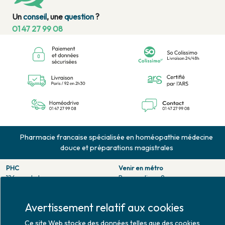
Un
conseil
, une
question
?
01 47 27 99 08
Pharmacie francaise spécialisée en homéopathie médecine
douce et préparations magistrales
PHC
Venir en métro
126 rue de la pompe
Pompe : ligne 9.
75116 PARIS
Trocadero : ligne 6/9.
Tél. 01 47 27 99 08
Victor hugo : ligne 2.
Avertissement relatif aux cookies
Fax. 01 47 55 03 61
Venir en bus
Ce site Web stocke des données telles que des cookies
Horaires d'ouverture