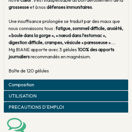
notre
cœur
. Il est indispensable au bon déroulement de la
grossesse
et à nos
défenses immunitaires
.
Une insuffisance prolongée se traduit par des maux que
nous connaissons tous :
fatigue, sommeil difficile, anxiété,
« boule dans la gorge », « nœud dans l’estomac »,
digestion difficile, crampes, vésicule « paresseuse »
….
Mg BIANE apporte avec 3 gélules
100% des apports
journaliers
recommandés en magnésium.
Boîte de 120 gélules
Composition
UTILISATION
PRECAUTIONS D'EMPLOI