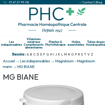
Tel :
01 47 27 99 08
Contact
|
Blog
Vitamines
Les
minéraux
Plantes &
Huiles
Tubes doses
indispensables
Compléments
Phytothérapie
essentielles
Homéopathi
alimentaires
Besoins :
A
B
C
D
E
F
G
H
I
J
K
L
M
N
O
P
R
S
T
V
Z
Accueil
Les indispensables
Magnésium - Magnésium
marin
MG BIANE
MG BIANE