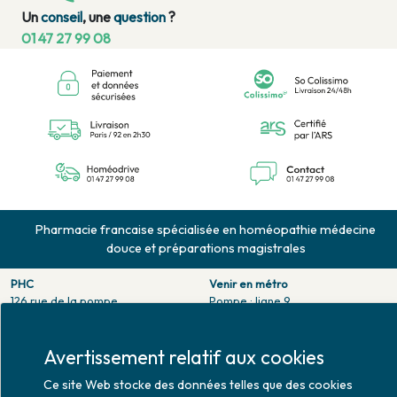
Un
conseil
, une
question
?
01 47 27 99 08
Pharmacie francaise spécialisée en homéopathie médecine
douce et préparations magistrales
PHC
Venir en métro
126 rue de la pompe
Pompe : ligne 9.
75116 PARIS
Trocadero : ligne 6/9.
Tél. 01 47 27 99 08
Victor hugo : ligne 2.
Fax. 01 47 55 03 61
Avertissement relatif aux cookies
Venir en bus
Horaires d'ouverture
Ce site Web stocke des données telles que des cookies
Jean Monet : ligne 52.