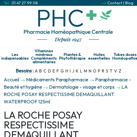
Tel :
01 47 27 99 08
Contact
|
Blog
Vitamines
Les
minéraux
Plantes &
Huiles
Tubes doses
indispensables
Compléments
Phytothérapie
essentielles
Homéopathi
alimentaires
Besoins :
A
B
C
D
E
F
G
H
I
J
K
L
M
N
O
P
R
S
T
V
Z
Accueil
Médicaments Parapharmacie
Parapharmacie -
Beauté et hygiène
Dermatologie - visage et corps
LA
ROCHE POSAY RESPECTISSIME DEMAQUILLANT
WATERPROOF 125ml
LA ROCHE POSAY
RESPECTISSIME
DEMAQUILLANT