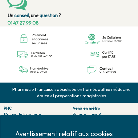
Un
conseil
, une
question
?
01 47 27 99 08
Pharmacie francaise spécialisée en homéopathie médecine
douce et préparations magistrales
PHC
Venir en métro
126 rue de la pompe
Pompe : ligne 9.
75116 PARIS
Trocadero : ligne 6/9.
Tél. 01 47 27 99 08
Victor hugo : ligne 2.
Fax. 01 47 55 03 61
Avertissement relatif aux cookies
Venir en bus