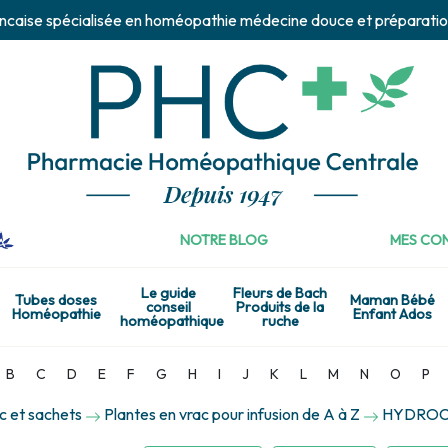
ncaise spécialisée en homéopathie médecine douce et préparatio
NOTRE BLOG
MES CON
Le guide
Fleurs de Bach
Tubes doses
Maman Bébé
conseil
Produits de la
Homéopathie
Enfant Ados
homéopathique
ruche
B
C
D
E
F
G
H
I
J
K
L
M
N
O
P
c et sachets
Plantes en vrac pour infusion de A à Z
HYDROCOT