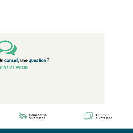
Un
conseil
, une
question
?
1 47 27 99 08