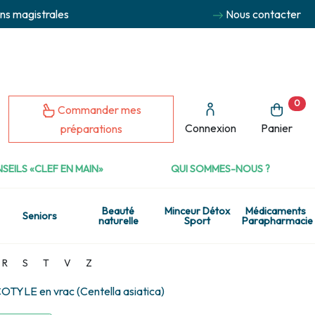
ns magistrales
Nous contacter
0
Commander mes
Connexion
Panier
préparations
SEILS «CLEF EN MAIN»
QUI SOMMES-NOUS ?
Beauté
Minceur Détox
Médicaments
Seniors
naturelle
Sport
Parapharmacie
R
S
T
V
Z
YLE en vrac (Centella asiatica)