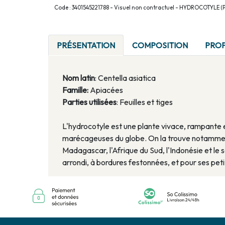
Code : 3401545221788 - Visuel non contractuel - HYDROCOTYLE (P
PRÉSENTATION
COMPOSITION
PROP
Nom latin
: Centella asiatica
Famille:
Apiacées
Parties utilisées
: Feuilles et tiges
L'hydrocotyle est une plante vivace, rampante e
marécageuses du globe. On la trouve notamment
Madagascar, l'Afrique du Sud, l'Indonésie et le 
arrondi, à bordures festonnées, et pour ses pet