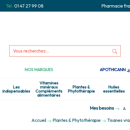
Tel :
01 47 27 99 08
Pharmacie fra
NOS MARQUES
APOTHICANN
Vitamines
Les
minéraux
Plantes &
Huiles
indispensables
Compléments
Phytothérapie
essentielles
alimentaires
Mes besoins
A
Accueil
Plantes & Phytothérapie
Tisanes vra