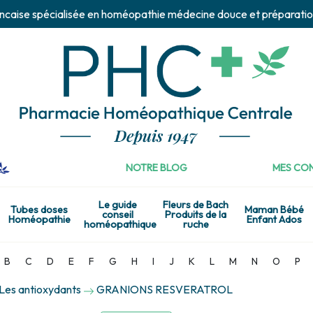
ncaise spécialisée en homéopathie médecine douce et préparatio
NOTRE BLOG
MES CON
Le guide
Fleurs de Bach
Tubes doses
Maman Bébé
conseil
Produits de la
Homéopathie
Enfant Ados
homéopathique
ruche
B
C
D
E
F
G
H
I
J
K
L
M
N
O
P
Les antioxydants
GRANIONS RESVERATROL