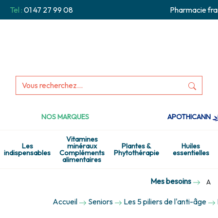
Tel :
01 47 27 99 08
Pharmacie fra
NOS MARQUES
APOTHICANN
Vitamines
Les
minéraux
Plantes &
Huiles
indispensables
Compléments
Phytothérapie
essentielles
alimentaires
Mes besoins
A
Accueil
Seniors
Les 5 piliers de l'anti-âge