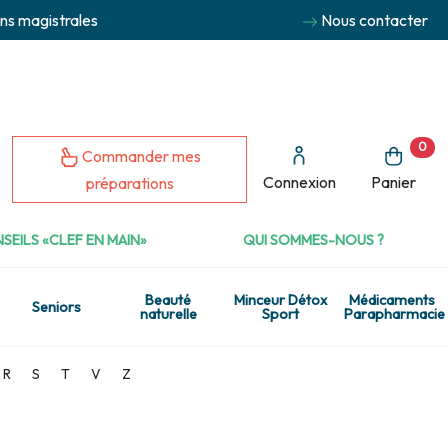
ns magistrales
Nous contacter
0
Commander mes
Connexion
Panier
préparations
SEILS «CLEF EN MAIN»
QUI SOMMES-NOUS ?
Beauté
Minceur Détox
Médicaments
Seniors
naturelle
Sport
Parapharmacie
R
S
T
V
Z