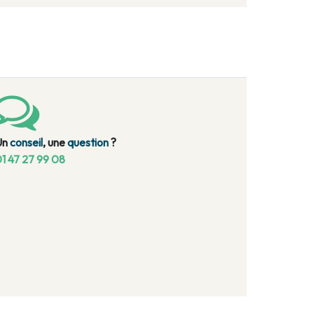
Un
conseil
, une
question
?
1 47 27 99 08