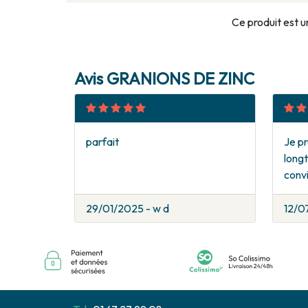
Ce produit est u
Avis GRANIONS DE ZINC
parfait
Je pr
long
convi
29/01/2025 - w d
12/0