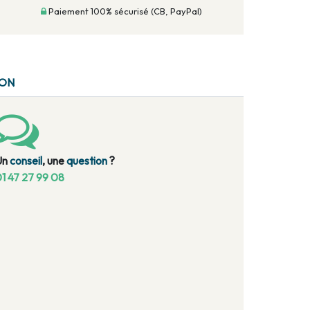
Paiement 100% sécurisé (CB, PayPal)
ION
Un
conseil
, une
question
?
1 47 27 99 08