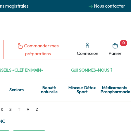
ns magistrales
Nous contacter
0
Commander mes
Connexion
Panier
préparations
SEILS «CLEF EN MAIN»
QUI SOMMES-NOUS ?
Beauté
Minceur Détox
Médicaments
Seniors
naturelle
Sport
Parapharmacie
R
S
T
V
Z
NC