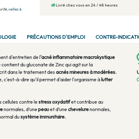
Livré chez vous en 24 / 48 heures
rité,
veillez à
OLOGIE
PRÉCAUTIONS D'EMPLOI
CONTRE-INDICAT
nt d'entretien de l
'acné inflammatoire macrokystique
contient du gluconate de Zinc qui agit sur la
scrit dans le traitement des
acnés mineures à modérées.
, c'est-à-dire qu'il permet d'aider l'organisme à
lutter
0
 cellules contre le
stress oxydatif
et contribue au
re
normales, d’une
peau
et d’une
chevelure
normales,
 normal du
système immunitaire.