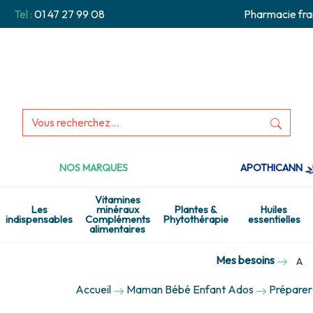
Tel :
01 47 27 99 08
Pharmacie fra
NOS MARQUES
APOTHICANN
Vitamines
Les
minéraux
Plantes &
Huiles
indispensables
Compléments
Phytothérapie
essentielles
alimentaires
Mes besoins
A
Accueil
Maman Bébé Enfant Ados
Préparer