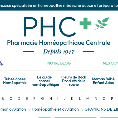
ncaise spécialisée en homéopathie médecine douce et préparatio
NOTRE BLOG
MES CON
Le guide
Fleurs de Bach
Tubes doses
Maman Bébé
conseil
Produits de la
Homéopathie
Enfant Ados
homéopathique
ruche
B
C
D
E
F
G
H
I
J
K
L
M
N
O
P
 mon ovulation
Homéopathie et ovulation
GRANIONS DE ZI