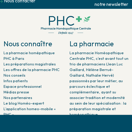
Nous contacter
notre newsletter
Nous connaître
La pharmacie
La pharmacie homépathique
La pharmacie Homéopathique
PHC à Paris
Centrale PHC, c’est avant tout un
Les préparations magistrales
trio de pharmaciens (Jean Luc
Les offres de la pharmacie PHC
Gaillard, Hélène Berrué-
Nos conseils
Gaillard, Nathalie Hervé)
Infos patients
passionnés par leur métier, au
Espace professionnel
parcours éclectique et
Médias presse
complémentaire, ayant su
Nos partenaires
associer tradition et modernité
Le blog Homéo-expert
au sein de leur spécialisation : la
L’application homeo-mobile «
préparation magistrale et
PHC »
homéopathique.
La pharmacie PHC dans la
presse
Pharmacie citoyenne :