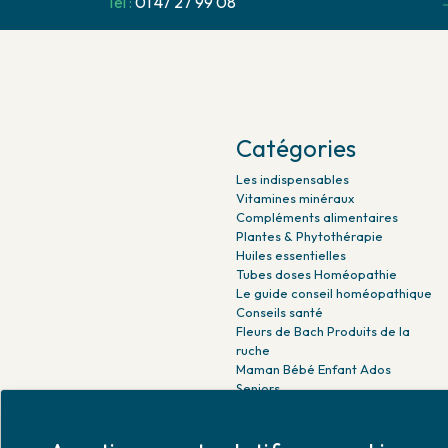
Tel :
01 47 27 99 08
Catégories
Les indispensables
Vitamines minéraux
Compléments alimentaires
Plantes & Phytothérapie
Huiles essentielles
Tubes doses Homéopathie
Le guide conseil homéopathique
Conseils santé
Fleurs de Bach Produits de la
ruche
Maman Bébé Enfant Ados
Seniors
Beauté naturelle
Minceur Détox Sport
Médicaments Parapharmacie