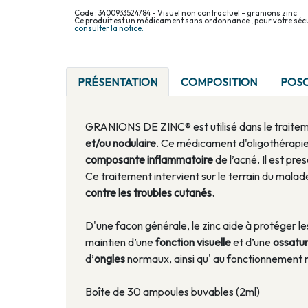
Code : 3400933524784 - Visuel non contractuel - granions zinc
Ce produit est un médicament sans ordonnance , pour votre sécu
consulter la notice.
PRÉSENTATION
COMPOSITION
POS
GRANIONS DE ZINC® est utilisé dans le traiteme
et/ou nodulaire
. Ce médicament d'oligothérapie 
composante inflammatoire
de l’acné. Il est pre
Ce traitement intervient sur le terrain du malade
contre les troubles cutanés.
D'une facon générale, le zinc aide à protéger les
maintien d’une
fonction visuelle
et d’une
ossatu
d’
ongles
normaux, ainsi qu' au fonctionnement
Boîte de 30 ampoules buvables (2ml)