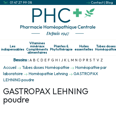
Tel :
01 47 27 99 08
Contact
|
Blog
Vitamines
Les
minéraux
Plantes &
Huiles
Tubes doses
indispensables
Compléments
Phytothérapie
essentielles
Homéopathi
alimentaires
Besoins :
A
B
C
D
E
F
G
H
I
J
K
L
M
N
O
P
R
S
T
V
Z
Accueil
Tubes doses Homéopathie
Homéopathie par
laboratoire
Homéopathie Lehning
GASTROPAX
LEHNING poudre
GASTROPAX LEHNING
poudre