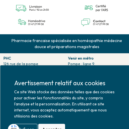
Pharmacie francaise spécialisée en homéopathie médecine
douce et préparations magistrales
PHC
Venir en métro
126 rue de la pompe
Pompe : ligne 9.
75116 PARIS
Trocadero : ligne 6/9.
Tél. 01 47 27 99 08
Victor hugo : ligne 2.
Fax. 01 47 55 03 61
Avertissement relatif aux cookies
Venir en bus
Horaires d'ouverture
Jean Monet : ligne 52.
Ce site Web stocke des données telles que des cookies
Lundi : 10h30 - 20h00
pour activer les fonctionnalités du site, y compris
Mardi au vendredi : 9h00 -
l'analyse et la personnalisation. En utilisant ce site
20h00
internet, vous acceptez automatiquement que nous
Samedi : 9h30 - 20h00
utilisions des cookies.