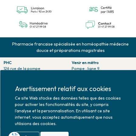
Pharmacie francaise spécialisée en homéopathie médecine
douce et préparations magistrales
PHC
Venir en métro
126 rue de la pompe
Pompe : ligne 9.
75116 PARIS
Trocadero : ligne 6/9.
Tél. 01 47 27 99 08
Victor hugo : ligne 2.
Fax. 01 47 55 03 61
Avertissement relatif aux cookies
Venir en bus
Horaires d'ouverture
Jean Monet : ligne 52.
Ce site Web stocke des données telles que des cookies
Lundi : 10h30 - 20h00
pour activer les fonctionnalités du site, y compris
Mardi au vendredi : 9h00 -
l'analyse et la personnalisation. En utilisant ce site
20h00
internet, vous acceptez automatiquement que nous
Samedi : 9h30 - 20h00
utilisions des cookies.