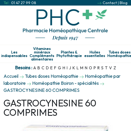
Tel :
01 47 27 99 08
Contact
|
Blog
Vitamines
Les
minéraux
Plantes &
Huiles
Tubes doses
indispensables
Compléments
Phytothérapie
essentielles
Homéopathi
alimentaires
Besoins :
A
B
C
D
E
F
G
H
I
J
K
L
M
N
O
P
R
S
T
V
Z
Accueil
Tubes doses Homéopathie
Homéopathie par
laboratoire
Homéopathie Boiron - spécialités
GASTROCYNESINE 60 COMPRIMES
GASTROCYNESINE 60
COMPRIMES