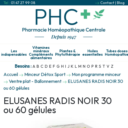
Tel :
01 47 27 99 08
Contact
|
Blog
Vitamines
Les
minéraux
Plantes &
Huiles
Tubes doses
indispensables
Compléments
Phytothérapie
essentielles
Homéopathi
alimentaires
Besoins :
A
B
C
D
E
F
G
H
I
J
K
L
M
N
O
P
R
S
T
V
Z
Accueil
Minceur Détox Sport
Mon programme minceur
Ventre plat - Ballonnement
ELUSANES RADIS NOIR 30
ou 60 gélules
ELUSANES RADIS NOIR 30
ou 60 gélules