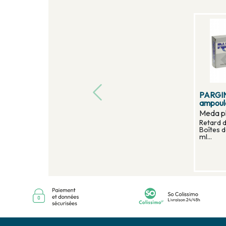
PARGIN
ampoul
Meda p
Retard 
Boîtes 
ml...