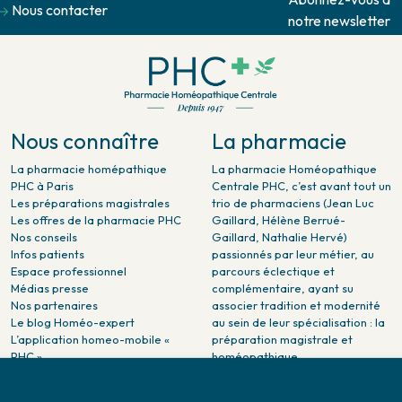
Nous contacter
notre newsletter
Nous connaître
La pharmacie
La pharmacie homépathique
La pharmacie Homéopathique
PHC à Paris
Centrale PHC, c’est avant tout un
Les préparations magistrales
trio de pharmaciens (Jean Luc
Les offres de la pharmacie PHC
Gaillard, Hélène Berrué-
Nos conseils
Gaillard, Nathalie Hervé)
Infos patients
passionnés par leur métier, au
Espace professionnel
parcours éclectique et
Médias presse
complémentaire, ayant su
Nos partenaires
associer tradition et modernité
Le blog Homéo-expert
au sein de leur spécialisation : la
L’application homeo-mobile «
préparation magistrale et
PHC »
homéopathique.
La pharmacie PHC dans la
presse