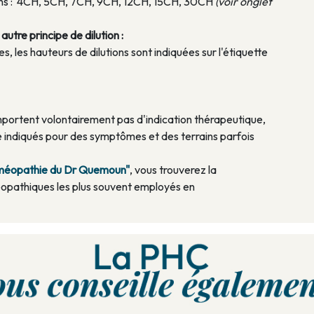
tions : 4CH, 5CH, 7CH, 9CH, 12CH, 15CH, 30CH
(voir onglet
utre principe de dilution :
, les hauteurs de dilutions sont indiquées sur l'étiquette
rtent volontairement pas d'indication thérapeutique,
 indiqués pour des symptômes et des terrains parfois
homéopathie du Dr Quemoun"
, vous trouverez la
opathiques les plus souvent employés en