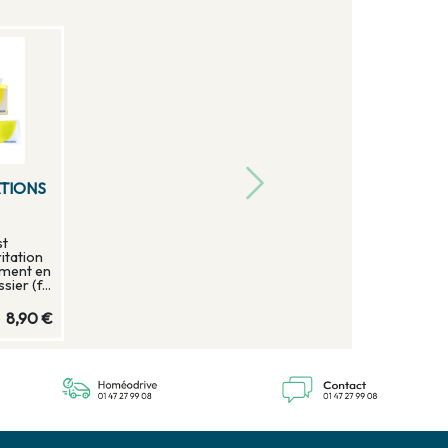
ATIONS
st
ritation
mment en
ier (f...
8,90 €