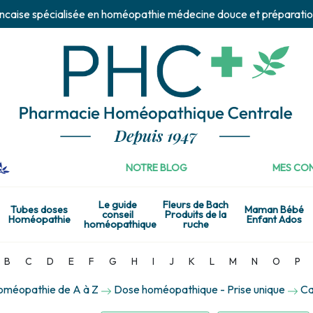
ncaise spécialisée en homéopathie médecine douce et préparatio
NOTRE BLOG
MES CON
Le guide
Fleurs de Bach
Tubes doses
Maman Bébé
conseil
Produits de la
Homéopathie
Enfant Ados
homéopathique
ruche
B
C
D
E
F
G
H
I
J
K
L
M
N
O
P
homéopathie de A à Z
Dose homéopathique - Prise unique
Ca