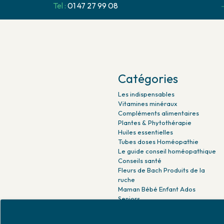
Tel :
01 47 27 99 08
Catégories
Les indispensables
Vitamines minéraux
Compléments alimentaires
Plantes & Phytothérapie
Huiles essentielles
Tubes doses Homéopathie
Le guide conseil homéopathique
Conseils santé
Fleurs de Bach Produits de la
ruche
Maman Bébé Enfant Ados
Seniors
Beauté naturelle
Minceur Détox Sport