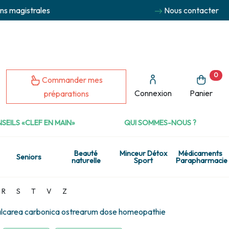
ns magistrales
Nous contacter
0
Commander mes
Connexion
Panier
préparations
SEILS «CLEF EN MAIN»
QUI SOMMES-NOUS ?
Beauté
Minceur Détox
Médicaments
Seniors
naturelle
Sport
Parapharmacie
R
S
T
V
Z
lcarea carbonica ostrearum dose homeopathie