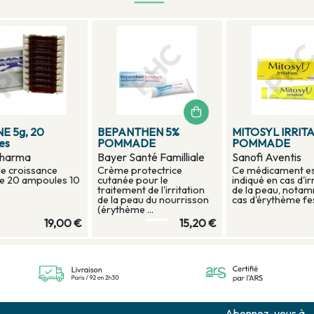
E 5g, 20
BEPANTHEN 5%
MITOSYL IRRIT
es
POMMADE
POMMADE
harma
Bayer Santé Familliale
Sanofi Aventis
de croissance
Crème protectrice
Ce médicament e
de 20 ampoules 10
cutanée pour le
indiqué en cas d'ir
traitement de l'irritation
de la peau, nota
de la peau du nourrisson
cas d'érythème fess
(érythème ...
19,00 €
15,20 €
Abonnez-vous à