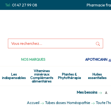
Tel :
01 47 27 99 08
Pharmacie fra
NOS MARQUES
APOTHICANN
Vitamines
Les
minéraux
Plantes &
Huiles
indispensables
Compléments
Phytothérapie
essentielles
alimentaires
Mes besoins
A
Accueil
Tubes doses Homéopathie
Toute l'