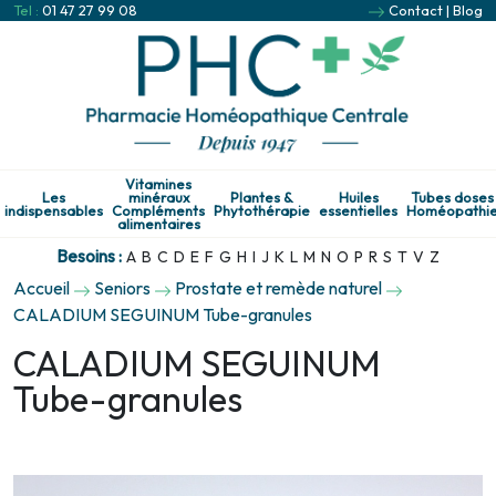
Tel :
01 47 27 99 08
Contact
|
Blog
Vitamines
Les
minéraux
Plantes &
Huiles
Tubes doses
indispensables
Compléments
Phytothérapie
essentielles
Homéopathi
alimentaires
Besoins :
A
B
C
D
E
F
G
H
I
J
K
L
M
N
O
P
R
S
T
V
Z
Accueil
Seniors
Prostate et remède naturel
CALADIUM SEGUINUM Tube-granules
CALADIUM SEGUINUM
Tube-granules